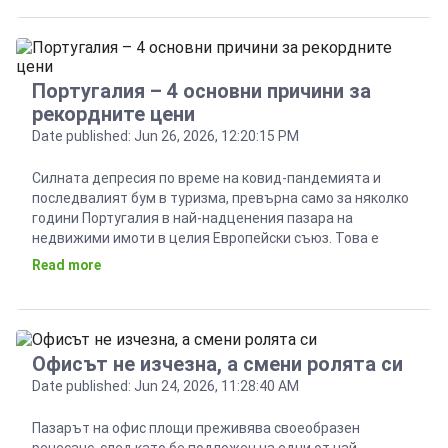
променя, като все по-малко се отдава водещо значение
[…]
Португалия – 4 основни причини за
рекордните цени
Date published: Jun 26, 2026, 12:20:15 PM
Силната депресия по време на ковид-пандемията и
последвалият бум в туризма, превърна само за няколко
години Португалия в най-надценения пазара на
недвижими имоти в целия Европейски съюз. Това е
заключение на самите структури на ЕС, като според тях
Read more
имотите в Португалия са надценени с поне 25%. Най-
интересното е, че никой не оспорва това твърдение и […]
Офисът не изчезна, а смени ролята си
Date published: Jun 24, 2026, 11:28:40 AM
Пазарът на офис площи преживява своеобразен