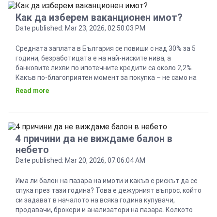
Как да изберем ваканционен имот?
Date published: Mar 23, 2026, 02:50:03 PM
Средната заплата в България се повиши с над 30% за 5
години, безработицата е на най-ниските нива, а
банковите лихви по ипотечните кредити са около 2,2%.
Какъв по-благоприятен момент за покупка – не само на
основно жилище, но и на ваканционен имот. За разлика
Read more
от основното жилище, при ваканционните имоти може
да се помисли за […]
4 причини да не виждаме балон в
небето
Date published: Mar 20, 2026, 07:06:04 AM
Има ли балон на пазара на имоти и какъв е рискът да се
спука през тази година? Това е дежурният въпрос, който
си задават в началото на всяка година купувачи,
продавачи, брокери и анализатори на пазара. Колкото