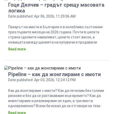
Гоце Делчев – градът срещу масовата
логика
Date published: Apr 06, 2026, 11:29:06 AM
Пазарът на имоти в България е в колебливо състояние
през първите месеци на 2026 година. Почти в цялата
страна сделките намаляват, цените стоят висок, а
ножицата между щенията на купувачи и продавачи
продължава да се разтваря. Има, обаче, кътчета от
Read more
страната ни, където този пазар се развива по своя
независима логика. Едно от тези места […]
Pipeline – как да жонглираме с имоти
Date published: Apr 03, 2026, 12:24:12 PM
Как да жонглираме с имоти? Как да печелим без големи
рискове и без да се разтакаваме във времето? Как да
инвестираме и реализираме не един, а три имота
едновременно? Всеки би искал да си отговори на тези
въпроси, особено когато пазарът на жилища е толкова
Read more