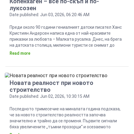
Копенхаген – все по-скъп и по-
луксозен
Date published: Jun 03, 2026, 06:20:46 AM
Преди около 90 години гениалният датски писател Ханс
Кристиян Андерсен написа една от най-красивите
приказки за любовта – Малката русалка. Днес, на брега
на датската столица, милиони туристи се снимат до
красивата скулптура на русалката, а от меланхоличната
Read more
история, като че ли не е останал и помен. През миналата
година Копенхаген бе обявен за най-добър […]
Новата реалност при новото
строителство
Date published: Jun 02, 2026, 10:30:15 AM
Последното тримесечие на миналата година подсказа,
че за новото строителство реалността започва
значително и трайно да се променя. Първите сигнали
бяха увеличените „тъмни прозорци“ и осезаемото
нарастване на времето, за което се сключват сделки с