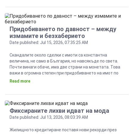
качество, ефективност. Зад този триумвират стоят […]
Придобиването по давност – между
измамите и безхаберието
Date published: Jul 15, 2026, 07:35:25 AM
Скандалите около сделки с имоти са константна
величина, не само в България, но навсякъде по света.
Почти винаги обаче, има две страни на монетата. Това
важи в огромна степен при придобиването на имот по
давност, което се оказва честа практика у нас. Част от
Read more
тези сделки стигат до съд, където едната страна
обвинява другата в […]
Фиксираните лихви идват на мода
Date published: Jul 13, 2026, 08:03:39 AM
Жилищното кредитиране поставя нови рекорди през