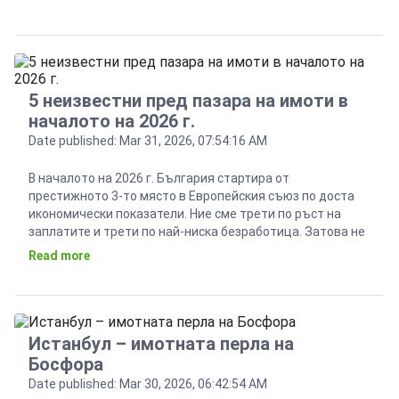
ликвиден, колкото е в момента в България. Всичко може
да […]
5 неизвестни пред пазара на имоти в
началото на 2026 г.
Date published: Mar 31, 2026, 07:54:16 AM
В началото на 2026 г. България стартира от
престижното 3-то място в Европейския съюз по доста
икономически показатели. Ние сме трети по ръст на
заплатите и трети по най-ниска безработица. Затова не
трябва да се учудваме, че страната ни е напълно
Read more
закономерно на трето място в ЕС и по отношение
увеличението на цените на жилищата, […]
Истанбул – имотната перла на
Босфора
Date published: Mar 30, 2026, 06:42:54 AM