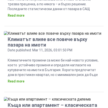
трезва преценка, а по някога – и бързо решение.
Последните статистически данни от пазара в САЩ
показват, че 20% от всички купувачи са необвързаните
Read more
жени, а при поколението Z този процента нараства до
30% от самостоятелните покупки. Още по-явна […]
Климатът влияе все повече върху
пазара на имоти
Date published: Mar 11, 2026, 03:01:50 PM
Климатичните промени са може би най-новото условие,
което устойчиво променя и определя нагласите на
купувачите на имоти в България. Хората предпочитат
дом в престижен квартал, но с минимален риск да бъде
жертва на опустошителен пожар, наводнение или друг
Read more
катаклизъм. Това отдавна не е мода, а параметър,
който влияе на цената на жилищата в света. В […]
Къща или апартамент – класическата