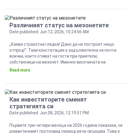
са много, но основните са – постепенното […]
Различният статус на мезонетите
Date published: Jun 12, 2026, 10:24:56 AM
„Каква страхотна гледка! Дано да не построят нещо
отпред!“. Тази констатация е задължителна за почти
всички, които отиват на гости при приятели,
собственици на мезонет. Именно височината на
последния етаж, съчетан са раздвиженото
Read more
пространство на отделните нива, дават различния
статус на мезонета. Но има още едно усещане – това за
малка къща в рамките на […]
Как инвеститорите сменят
стратегията си
Date published: Jun 08, 2026, 12:19:51 PM
Първите три-четири месеца на 2026 година показаха, че
романтичният постковид период вече свършва. Това е