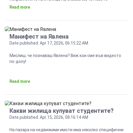
строителство не е хегемон в търсенето. По данни на
Read more
Агенцията по кадастъра, където се вадят схеми за
предстоящо изповядване на сделки, 35-36% от покупко-
продажбите на пазара са на […]
Манифест на Явлена
Date published: Apr 17, 2026, 06:15:22 AM
Мислиш, че познаваш Явлена? Виж кои сме във видеото
по-долу!
Read more
Какви жилища купуват студентите?
Date published: Apr 15, 2026, 08:16:14 AM
На пазара на недвижими имоти има няколко специфични