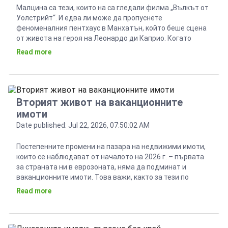
Малцина са тези, които на са гледали филма „Вълкът от
Уолстрийт“. И едва ли може да пропуснете
феноменалния пентхаус в Манхатън, който беше сцена
от живота на героя на Леонардо ди Каприо. Когато
пишем и говорим за пентхаус апартамент, трябва
Read more
задължително да правим разлика с мезонетите.
Луксозният пентхаус е мерцедесът на жилищата и в
почти […]
Вторият живот на ваканционните
имоти
Date published: Jul 22, 2026, 07:50:02 AM
Постепенните промени на пазара на недвижими имоти,
които се наблюдават от началото на 2026 г. – първата
за страната ни в еврозоната, няма да подминат и
ваканционните имоти. Това важи, както за тези по
морето, така и за апартаменти и къщи в планинските
Read more
курорти. За разлика отпреди, когато повечето хора
купуваха апартаменти за да изкарат […]