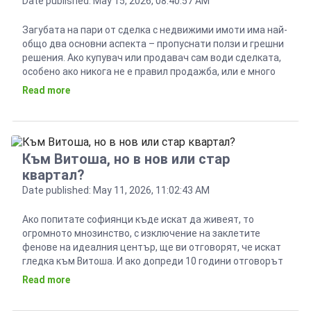
Date published: May 15, 2026, 08:40:57 AM
Загубата на пари от сделка с недвижими имоти има най-
общо два основни аспекта – пропуснати ползи и грешни
решения. Ако купувач или продавач сам води сделката,
особено ако никога не е правил продажба, или е много
самонадеян, това почти винаги е гаранция за загуба на
Read more
пари. За съжаление при сделки, които в София в
момента […]
Към Витоша, но в нов или стар
квартал?
Date published: May 11, 2026, 11:02:43 AM
Ако попитате софиянци къде искат да живеят, то
огромното мнозинство, с изключение на заклетите
фенове на идеалния център, ще ви отговорят, че искат
гледка към Витоша. И ако допреди 10 години отговорът
щеше да е еднозначен, в полза на старите южни
Read more
квартали (Лозенец, Иван Вазов, Стрелбище), то днес
имаме една голяма дилема. Въпросът е дали […]