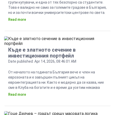
групи купувачи, и една от тях безспорно са студентите.
Това е валидно не само за големите градове в България,
но и за почти всички университетски центрове по света.
Разбира се, има значителни разлики. На теория, студент
Read more
може да си купи жилище в София до Софийския
университет, на […]
Къде е златното сечение в
инвестиционния портфейл
Date published: Apr 14, 2026, 08:46:01 AM
От началото на годината България вече е член на
еврозоната и е завършен пълният цикъл на
евроинтеграцията ни. Както е модерно да се казва, ние
сме в Клуба на богатите и е време да усетим някаква
полза от това си членство. Само за изминалата 2025 г.
Read more
средната работна заплата в частния сектор се е
повишила […]