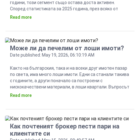
години, този сегмент също остава доста активен.
Според статистиката за 2025 година, през всяко от
тримесечията са се сключвали средно по около 6000
Read more
сделки на вторичния пазар в големите градове.
Продажби има не само за стари апартаменти в
централните […]
Може ли да печелим от лоши имоти?
Date published: May 19, 2026, 06:10:19 AM
Както на българския, така и на всеки друг имотен пазар
по света, има много лоши имоти. Едни са станали такива
с годините, а други поначало са построени с
нискокачествени материали, в лоши квартали. Въпросът
е дали можем да печелим от лошите имоти? Този
Read more
въпрос задаваме само към инвеститори, а не към
потенциалните купувачи, които търсят […]
Как почтеният брокер пести пари на
клиентите си