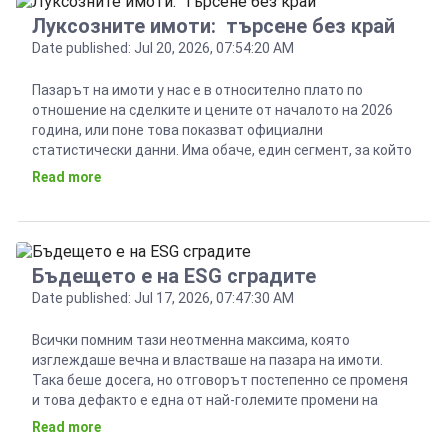
Луксозните имоти: търсене без край
Date published: Jul 20, 2026, 07:54:20 AM
Пазарът на имоти у нас е в относително плато по
отношение на сделките и цените от началото на 2026
година, или поне това показват официални
статистически данни. Има обаче, един сегмент, за който
думата „застой“ не важи, особено що се отнася до
Read more
търсене и предлагане. Това е сегментът на луксозните
жилища. Тази тенденция е най-ярко […]
Бъдещето е на ESG сградите
Date published: Jul 17, 2026, 07:47:30 AM
Всички помним тази неотменна максима, която
изглеждаше вечна и властваше на пазара на имоти.
Така беше досега, но отговорът постепенно се променя
и това дефакто е една от най-големите промени на
имотните пазари, не само у нас, но и в целия Европейски
Read more
съюз. Днес нещата звучат малко по-различно: локация,