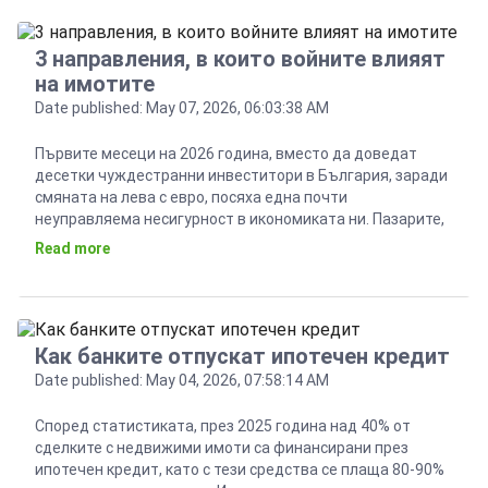
3 направления, в които войните влияят
на имотите
Date published: May 07, 2026, 06:03:38 AM
Първите месеци на 2026 година, вместо да доведат
десетки чуждестранни инвеститори в България, заради
смяната на лева с евро, посяха една почти
неуправляема несигурност в икономиката ни. Пазарите,
включително и този на недвижимите имоти, успяха да
Read more
преглътнат липсата на бюджет, но сега са изправени
пред ново предизвикателство – поредния военен
конфликт в Персийския залив. Този […]
Как банките отпускат ипотечен кредит
Date published: May 04, 2026, 07:58:14 AM
Според статистиката, през 2025 година над 40% от
сделките с недвижими имоти са финансирани през
ипотечен кредит, като с тези средства се плаща 80-90%