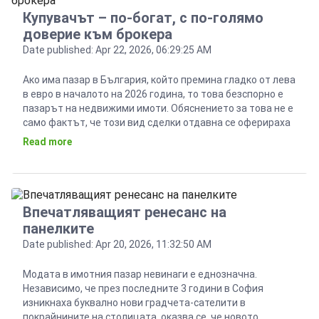
Купувачът – по-богат, с по-голямо
доверие към брокера
Date published: Apr 22, 2026, 06:29:25 AM
Ако има пазар в България, който премина гладко от лева
в евро в началото на 2026 година, то това безспорно е
пазарът на недвижими имоти. Обяснението за това не е
само фактът, че този вид сделки отдавна се оферираха
и сключваха в единната европейска валута, и с
Read more
влизането в еврозоната нямаше как някой да
„закръглява“. […]
Впечатляващият ренесанс на
панелките
Date published: Apr 20, 2026, 11:32:50 AM
Модата в имотния пазар невинаги е еднозначна.
Независимо, че през последните 3 години в София
изникнаха буквално нови градчета-сателити в
покрайнините на столицата, оказва се, че новото