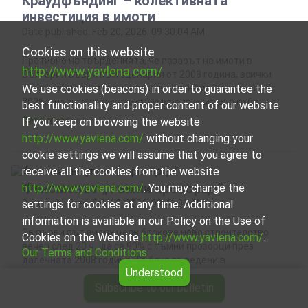
Краудфъндинг – колективната
инвестиция в имоти
Date published: Feb 20, 2026, 09:30:04 AM
Cookies on this website
Противно на твърденията, че пазарът на имоти в
http://www.yavlena.com/
България въври към сценария от 2008 година, всички
параметри показват, че такъв риск няма. Към края на
We use cookies (beacons) in order to guarantee the
2025 г. цените се покачваха умерено, търсенето бе
best functionality and proper content of our website.
повече от предлагането, заплатите на хората се
Read more
If you keep on browsing the website
увеличаха с ръст по-голям от инфлацията, а новото
http://www.yavlena.com/
without changing your
строителство вреше и кипеше. Началото на 2026 […]
cookie settings we will assume that you agree to
receive all the cookies from the website
Феноменът „тъмни прозорци“
http://www.yavlena.com/
. You may change the
Date published: Feb 18, 2026, 08:46:39 AM
settings for cookies at any time. Additional
information is available in our Policy on the Use of
За първи път видях цели блокове ново строителство
Cookies on the Website
http://www.yavlena.com/
.
вечер след 20 ч., да са 90% с тъмни прозорци през
Our Terms and Conditions
далечната 2008 година. Те бяха въведени в
Understood
експлоатация с акт 16, всички апартаменти бяха
Subscribe to our bulletin
продадени, а в същото време вътре не живееше никой.
Read more
Нито собственици, нито наематели. Сега, 17 години по-