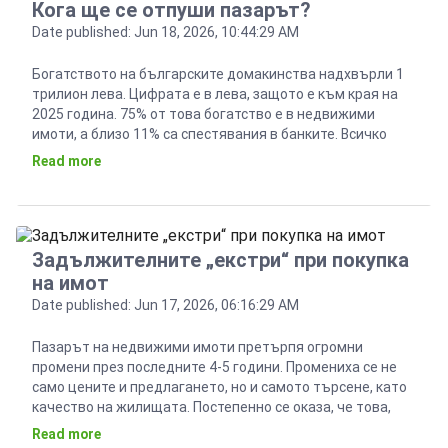
Кога ще се отпуши пазарът?
Date published: Jun 18, 2026, 10:44:29 AM
Богатството на българските домакинства надхвърли 1
трилион лева. Цифрата е в лева, защото е към края на
2025 година. 75% от това богатство е в недвижими
имоти, а близо 11% са спестявания в банките. Всичко
това би трябвало да означава, че пазарът на имоти у
Read more
нас продължава да се развива бурно, както беше през
миналата […]
Задължителните „екстри“ при покупка
на имот
Date published: Jun 17, 2026, 06:16:29 AM
Пазарът на недвижими имоти претърпя огромни
промени през последните 4-5 години. Промениха се не
само цените и предлагането, но и самото търсене, като
качество на жилищата. Постепенно се оказа, че това,
което преди беше лукс, днес е просто едно очакване, а в
Read more
повечето случаи – задължително изискване. Причините