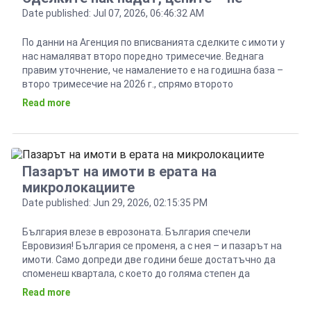
Date published: Jul 07, 2026, 06:46:32 AM
По данни на Агенция по вписванията сделките с имоти у
нас намаляват второ поредно тримесечие. Веднага
правим уточнение, че намалението е на годишна база –
второ тримесечие на 2026 г., спрямо второто
тримесечие на миналата 2025 година. Спадът е с близо
Read more
10 000 сделки, или 17,9% от 56 010 до 45 965. Това е
важно, […]
Пазарът на имоти в ерата на
микролокациите
Date published: Jun 29, 2026, 02:15:35 PM
България влезе в еврозоната. България спечели
Евровизия! България се променя, а с нея – и пазарът на
имоти. Само допреди две години беше достатъчно да
споменеш квартала, с което до голяма степен да
защитиш цената на жилището, което продаваш. В
Read more
днешно време предлагането започва коренно да се