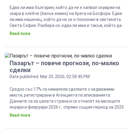
Едва ли има българин, който да не е хапвал скумрия на
скара в хлебче (балък екмек) на брега на Босфора. Едва
ли има нашенец, който да не се е поклонил в светинята
Света София. Разбира се, едва ли има и такъв, който да
не се е потопил в пещерата на Али Баба, наречена
Read more
Капалъ чарши. […]
Пазарът – повече прогнози, по-малко
сделки
Date published: Mar 25, 2026, 02:58:45 PM
Средно със 17% са намалели сделките с недвижими
имоти, регистрирани в Агенцията по вписванията.
Данните са за цялата страна и се отнасят за месеците
януари и февруари 2026 г., спрямо същия период за 2025
година. Брокери, кредитни консултанти и икономисти
Read more
започнаха да дават прогнози за цените на пазара в
България до края на годината, като […]