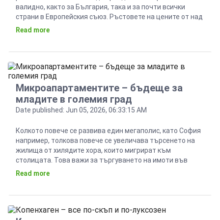
валидно, както за България, така и за почти всички
страни в Европейския съюз. Ръстовете на цените от над
15% на годишна база постепенно ще останат в миналото
Read more
и започва нов цикъл на успокояване на пазара. Тази
тенденция се прояви малко […]
Микроапартаментите – бъдеще за
младите в големия град
Date published: Jun 05, 2026, 06:33:15 AM
Колкото повече се развива един мегаполис, като София
например, толкова повече се увеличава търсенето на
жилища от хилядите хора, които мигрират към
столицата. Това важи за търгуването на имоти във
всички големи пазарни икономики по света и води до
Read more
бурното развитие на един особен сегмент –
микроапартаментите. Търсенето се подпомага и от
факта, че този […]