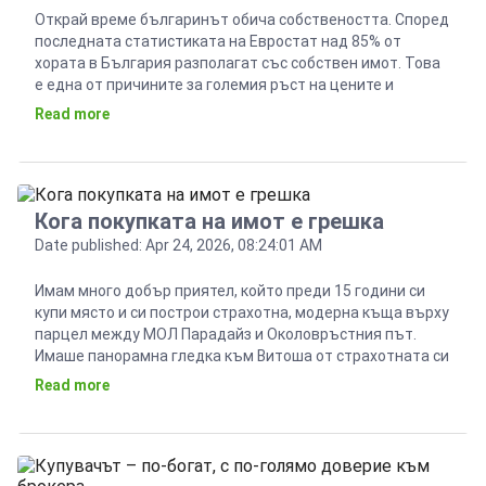
Открай време българинът обича собствеността. Според
последната статистиката на Евростат над 85% от
хората в България разполагат със собствен имот. Това
е една от причините за големия ръст на цените и
продажбите на жилища през последните години. Но,
Read more
противно на логиката, пазарът на наеми също се
развива добре, и дава доходност средно между 4 и […]
Кога покупката на имот е грешка
Date published: Apr 24, 2026, 08:24:01 AM
Имам много добър приятел, който преди 15 години си
купи място и си построи страхотна, модерна къща върху
парцел между МОЛ Парадайз и Околовръстния път.
Имаше панорамна гледка към Витоша от страхотната си
стъклена фасада, гледаше си кокошчици в двора и се
Read more
наслаждаваше на тишината. Преди 5 години вече беше
под наем в центъра на […]