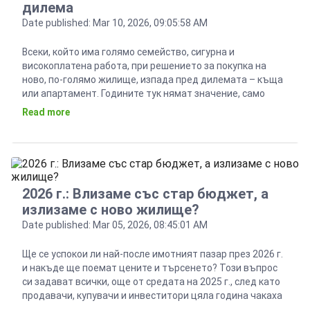
дилема
Date published: Mar 10, 2026, 09:05:58 AM
Всеки, който има голямо семейство, сигурна и
високоплатена работа, при решението за покупка на
ново, по-голямо жилище, изпада пред дилемата – къща
или апартамент. Годините тук нямат значение, само
желанието и финансовите възможности, разбира се.
Read more
Много често, решението води след себе си редица
промени – покупка на нов автомобил, смяна на начина
на работа, ново […]
2026 г.: Влизаме със стар бюджет, а
излизаме с ново жилище?
Date published: Mar 05, 2026, 08:45:01 AM
Ще се успокои ли най-после имотният пазар през 2026 г.
и накъде ще поемат цените и търсенето? Този въпрос
си задават всички, още от средата на 2025 г., след като
продавачи, купувачи и инвеститори цяла година чакаха
влизането на България в еврозоната. Именно фактът,