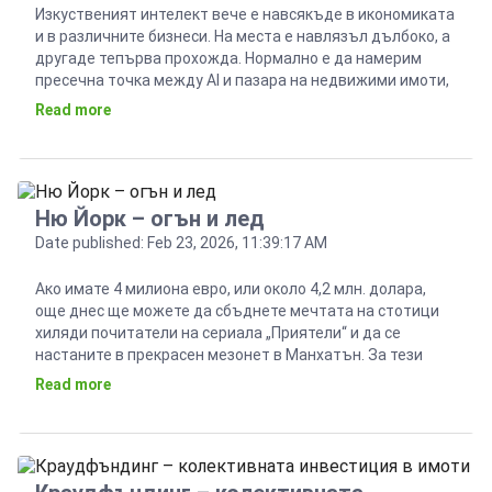
Изкуственият интелект вече е навсякъде в икономиката
и в различните бизнеси. На места е навлязъл дълбоко, а
другаде тепърва прохожда. Нормално е да намерим
пресечна точка между АI и пазара на недвижими имоти,
особено като се има предвид, че в този бизнес работата
Read more
с бази данни е особено застъпена. Поне за момента, в
България, тази […]
Ню Йорк – огън и лед
Date published: Feb 23, 2026, 11:39:17 AM
Ако имате 4 милиона евро, или около 4,2 млн. долара,
още днес ще можете да сбъднете мечтата на стотици
хиляди почитатели на сериала „Приятели“ и да се
настаните в прекрасен мезонет в Манхатън. За тези
пари се предлага апартамент, завършен преди месец,
Read more
пентхаус, с три спални, прозорци до земята, супер
модерно обзавеждане, на 230 кв.м […]