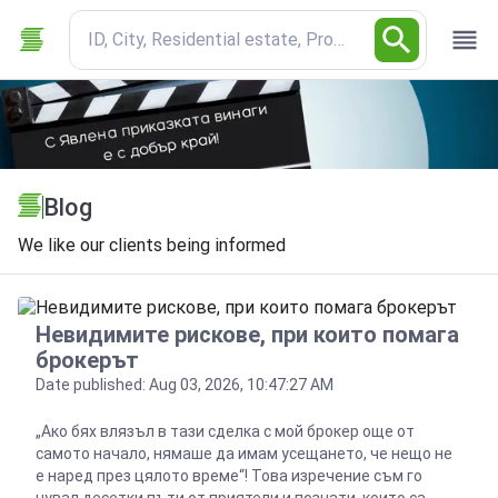
ID, City, Residential estate, Property type
Blog
We like our clients being informed
Невидимите рискове, при които помага
брокерът
Date published: Aug 03, 2026, 10:47:27 AM
„Ако бях влязъл в тази сделка с мой брокер още от
самото начало, нямаше да имам усещането, че нещо не
е наред през цялото време“! Това изречение съм го