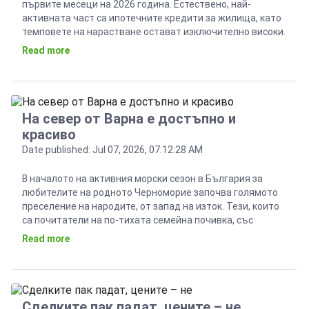
първите месеци на 2026 година. Естествено, най-
активната част са ипотечните кредити за жилища, като
темповете на нарастване остават изключително високи.
Всичко това се случва на фона на намаляващ брой на
Read more
сделките с имоти и е доказателство за две неща. От
една страна, все повече хора предоговарят стари
ипотеки, а […]
На север от Варна е достъпно и
красиво
Date published: Jul 07, 2026, 07:12:28 AM
В началото на активния морски сезон в България за
любителите на родното Черноморие започва голямото
преселение на народите, от запад на изток. Тези, които
са почитатели на по-тихата семейна почивка, със
сигурност ще тръгнат на север от Варна. Там ги очакват
Read more
емблематични курорти, като Златни пясъци и Албена,
както и красиви исторически градчета, като Балчик. […]
Сделките пак падат, цените – не