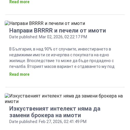
Read more
че през настоящата година вече няма какво да чакаме,
кара повече […]
Направи BRRRR и печели от имоти
Date published: Mar 02, 2026, 02:22:17 PM
В България, в над 90% от случаите, инвестирането в
недвижими имоти се изчерпва с покупката на едно
жилище. Впоследствие то може да бъде продадено с
печалба. Вторият масов вариант е отдаването му под
наем, което също генерира приход за определен период
Read more
от време. Всъщност в света има почти необятни
възможности за инвестиране в недвижима собственост,
[…]
Изкуственият интелект няма да
замени брокера на имоти
Date published: Feb 27, 2026, 02:41:49 PM