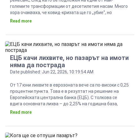
ренесанс, след като бе подложен на едни от най-
големите трансформации от десетилетия насам. Много
хора очакваха, че ковид-кризата ще го „убие“, но
реалността днес отново ни изненадва. Офисите не
Read more
изчезнаха. Те просто смениха ролята си. Оказва се, че
бизнесът вече не търси квадратни метри, а среда, която
да върне […]
ЕЦБ качи лихвите, но пазарът на имоти
няма да пострада
Date published: Jun 22, 2026, 10:19:54 AM
От 17 юни лихвите в еврозоната вече са по-високи с 0,25
процентни пункта. Това е в резултат на решение на
Европейската централна банка (ЕЦБ). С толкова се
вдига основната лихва – до 2,25% на годишна база,
както и лихвите, с която ЕЦБ рефинансира европейските
Read more
банки, както и процента по кредитите – съответно до
2,40% и […]