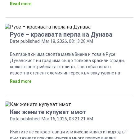
повече пазарът се насочва към края на един цикъл на
Read more
поскъпване, толкова по-основателен е този въпрос. И
все […]
Русе – красивата перла на Дунава
Date published: Mar 18, 2026, 08:13:28 AM
България си има своята малка Виена и това е Русе.
Дунавският ни град има също толкова красиви сгради,
колкото австрийската столица. Това обяснява в
известна степен големия интерес към закупуване на
имоти в идеалния център. Там има архитектурни
Read more
шедьоври, повечето от които в стил Ар нуво, или в
немския му вариант – сецесион, като в […]
Как жените купуват имот
Date published: Mar 16, 2026, 08:21:21 AM
Имотите не са краставици или кисело мляко и подходът
към тяхната покупка изисква много повече анализ,