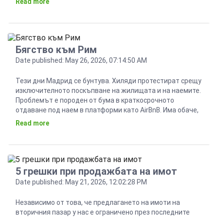
Read more
жилища ново строителство. Тенденциите се усилват и
през първото тримесечие на 2026 година, като
статистиката отчете спад на сделките с […]
Бягство към Рим
Date published: May 26, 2026, 07:14:50 AM
Тези дни Мадрид се бунтува. Хиляди протестират срещу
изключителното поскъпване на жилищата и на наемите.
Проблемът е породен от бума в краткосрочното
отдаване под наем в платформи като AirBnB. Има обаче,
европейски столици, които не отстъпват на Мадрид по
Read more
красота и история, където се предлагат жилища за
всеки. Такава столица е Вечният Рим. Там най-ниските
[…]
5 грешки при продажбата на имот
Date published: May 21, 2026, 12:02:28 PM
Независимо от това, че предлагането на имоти на
вторичния пазар у нас е ограничено през последните