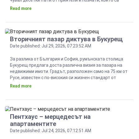
чувал десетки пъти от приятели и познати, които са
купували жилища. Общото при всички е, че
Read more
първоначално са се опитвали да купуват без брокер, а
впоследствие […]
Вторичният пазар диктува в Букурещ
Date published: Jul 29, 2026, 07:23:52 AM
За разлика от България и София, румънската столица
Букурещ предлага доста различна визия за пазара на
недвижими имоти. Градът, разположен само на 75 км от
Русе, известен с по-високия си жизнен стандарт от
нашата столица, предлага сходни като средна цена
Read more
жилища. Но това не се дължи на някакво
свръхпредлагане на ново строителство, а на старите […]
Пентхаус – мерцедесът на
апартаментите
Date published: Jul 24, 2026, 07:12:51 AM