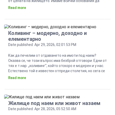
от цената на жилището. Имаме всички основания да
вярваме, че този процент едва ли ще спадне през
Read more
настоящата година. Първата причина е, че имотният
пазар у нас е далеч от прегряване, […]
Коливинг – модерно, доходно и
елементарно
Date published: Apr 29, 2026, 02:01:53 PM
Как да печелим от отдаването на имоти под наем?
Оказва се, че този въпрос има безброй отговори. Едни от
тях е т.нар. „коливинг“, който отскоро е модерен и у нас.
Естествено той е известен отпреди столетия, но сега се
прави по нов – модерен начин, като носи почти двойно
Read more
по-висока доходност от стандартното отдаване под […]
Жилище под наем или живот назаем
Date published: Apr 28, 2026, 05:52:50 AM