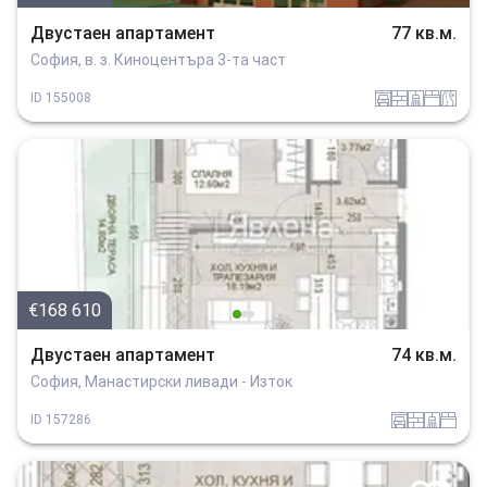
Двустаен апартамент
77 кв.м.
София, в. з. Киноцентъра 3-та част
garaj
tuhla
sanitarno_pomeshtenie
spalnia
v_blizost_do_asfaltiran_put
ID
155008
€168 610
Двустаен апартамент
74 кв.м.
София, Манастирски ливади - Изток
garaj
tuhla
sanitarno_pomeshtenie
spalnia
ID
157286