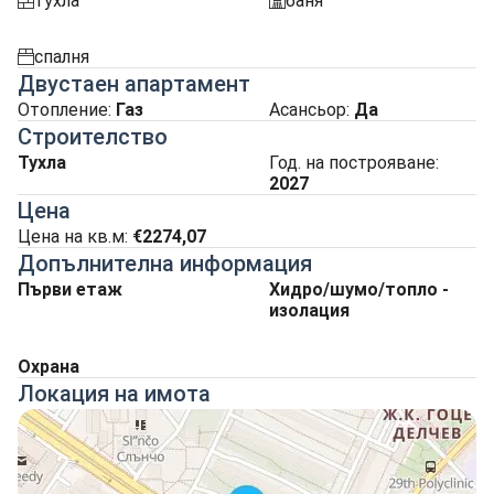
тухла
баня
tuhla
sanitarno_pomeshtenie
спалня
spalnia
Двустаен апартамент
Отопление
:
Газ
Асансьор
:
Да
Строителство
Тухла
Год. на построяване:
2027
Цена
Цена на кв.м:
€2274,07
Допълнителна информация
Първи етаж
Хидро/шумо/топло -
изолация
Охрана
Локация на имота