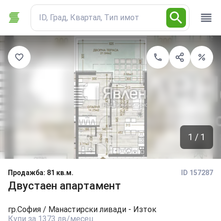
ID, Град, Квартал, Тип имот
1 / 1
Продажба
:
81 кв.м.
ID 157287
Двустаен апартамент
гр.
София
/ Манастирски ливади - Изток
Купи за 1373 лв/месец