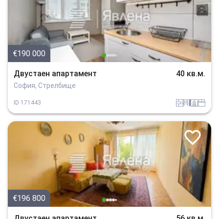
€190 000
Двустаен апартамент
40 кв.м.
София, Стрелбище
tuhla
obzavejdne_4
sanitarno_pomeshtenie
spalnia
ID
171443
€196 800
Двустаен апартамент
56 кв.м.