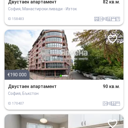
Двустаен апартамент
82 кв.м.
София, Манастирски ливади - Изток
garaj
tuhla
obzavejdne_0
sanitarno_pomeshtenie
spalnia
v_blizost_do_asfaltiran_put
ID
158483
€190 000
Двустаен апартамент
90 кв.м.
София, Бъкстон
tuhla
obzavejdne_0
sanitarno_pomeshtenie
spalnia
ID
170407