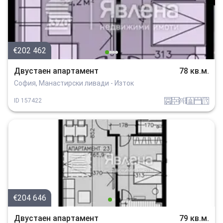
€202 462
Двустаен апартамент
78 кв.м.
София, Манастирски ливади - Изток
garaj
tuhla
obzavejdne_0
sanitarno_pomeshtenie
spalnia
v_blizost_do_asfaltiran_put
ID
157422
€204 646
Двустаен апартамент
79 кв.м.