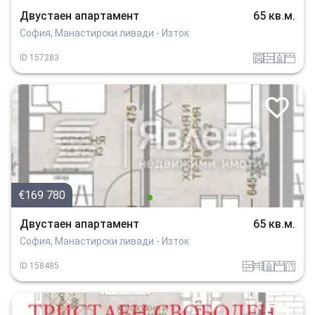
Двустаен апартамент
65 кв.м.
София, Манастирски ливади - Изток
garaj
tuhla
sanitarno_pomeshtenie
spalnia
ID
157283
€169 780
Двустаен апартамент
65 кв.м.
София, Манастирски ливади - Изток
tuhla
obzavejdne_0
sanitarno_pomeshtenie
spalnia
v_blizost_do_asfaltiran_put
ID
158485