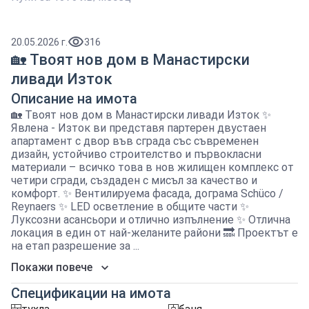
20.05.2026 г.
316
🏡 Твоят нов дом в Манастирски
ливади Изток
Описание на имота
🏡 Твоят нов дом в Манастирски ливади Изток ✨
Явлена - Изток ви представя партерен двустаен
апартамент с двор във сграда със съвременен
дизайн, устойчиво строителство и първокласни
материали – всичко това в нов жилищен комплекс от
четири сгради, създаден с мисъл за качество и
комфорт. ✨ Вентилируема фасада, дограма Schüco /
Reynaers ✨ LED осветление в общите части ✨
Луксозни асансьори и отлично изпълнение ✨ Отлична
локация в един от най-желаните райони 🔜 Проектът е
на етап разрешение за ...
Покажи повече
Спецификации на имота