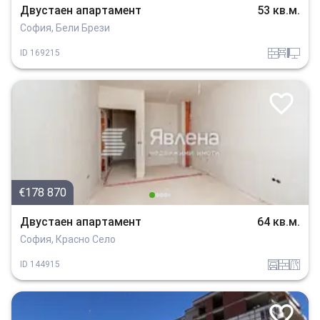
Двустаен апартамент
53 кв.м.
София, Бели Брези
tuhla
obzavejdne_4
tehnika
ID
169215
€178 870
Двустаен апартамент
64 кв.м.
София, Красно Село
garaj
tuhla
v_blizost_do_asfaltiran_put
ID
144915