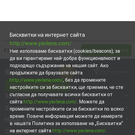
Бисквитки на интернет сайта
http://www.yavlena.com/
€184 200
Изпрати запитване
Ние използваме бисквитки (cookies/beacons), за
да ви гарантираме най-добра функционалност и
подходящо съдържание на нашия сайт. Ако
продължите да браузвате сайта
http://www.yavlena.com/
, без да промените
Абонирай се за бюлетин
настройките си за бисквитки, ще приемем, че сте
съгласни да получавате всички бисквитки от
За Явлена
сайта
http://www.yavlena.com/
. Можете да
За клиенти
промените настройките си за бисквитки по всяко
време. Повече информация можете да намерите
Наши офиси
в нашата Политика за използване на „Бисквитки“
Следвайте ни
на интернет сайта
http://www.yavlena.com/
.