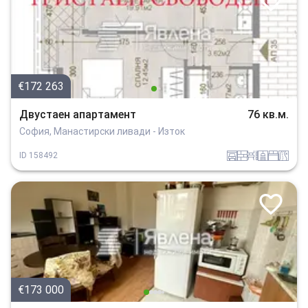
€172 263
Двустаен апартамент
76 кв.м.
София, Манастирски ливади - Изток
garaj
tuhla
obzavejdne_0
sanitarno_pomeshtenie
spalnia
v_blizost_do_asfaltiran_put
ID
158492
€173 000