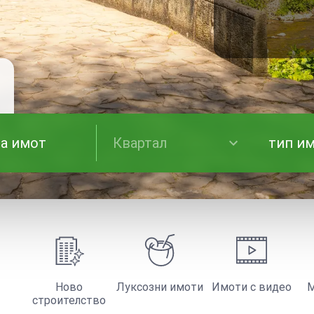
Квартал
тип и
Ново
Луксозни имоти
Имоти с видео
М
строителство