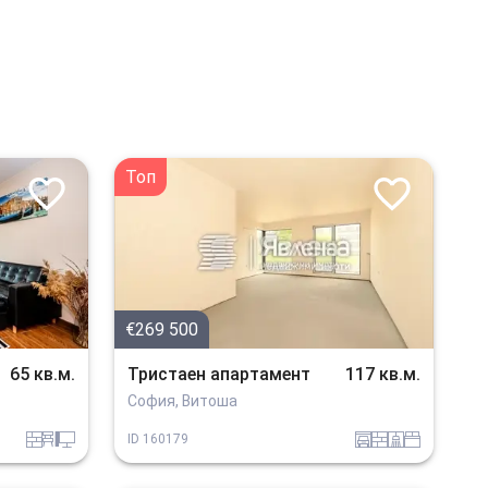
Топ
€269 500
65 кв.м.
Тристаен апартамент
117 кв.м.
София, Витоша
tuhla
obzavejdne_4
tehnika
garaj
tuhla
sanitarno_pomeshtenie
spalnia
ID
160179