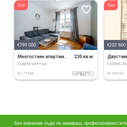
Топ
Топ
€799 000
€202 800
Многостаен апартамент
230 кв.м.
Двустае
София, Център
София, Зо
tuhla
obzavejdne_2
sanitarno_pomeshtenie
spalnia
tehnika
ID
171628
ID
165104
Без значение къде се намираш, професионалистите