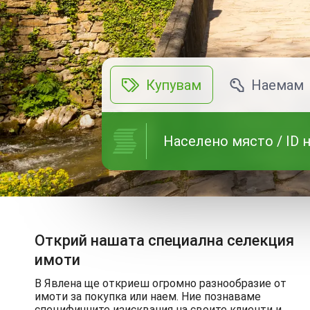
Купувам
Наемам
Открий нашата специална селекция
имоти
В Явлена ще откриеш огромно разнообразие от
имоти за покупка или наем. Ние познаваме
специфичните изисквания на своите клиенти и