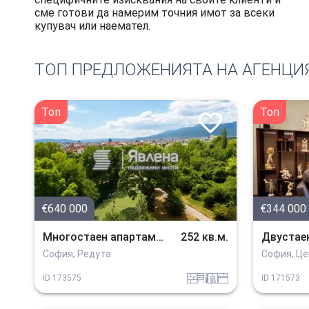
сме готови да намерим точния имот за всеки
купувач или наемател.
ТОП ПРЕДЛОЖЕНИЯТА НА АГЕНЦИ
Топ
Топ
€640 000
€344 000
Многостаен апартамент
252 кв.м.
Двустае
София, Редута
София, Ц
tuhla
obzavejdne_2
sanitarno_pomeshtenie
spalnia
ID
173575
ID
171573