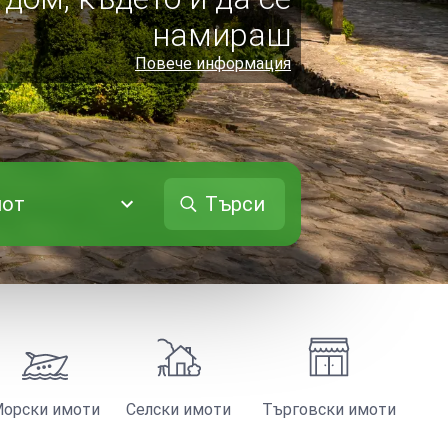
намираш
Повече информация
мот
Търси
орски имоти
Селски имоти
Търговски имоти