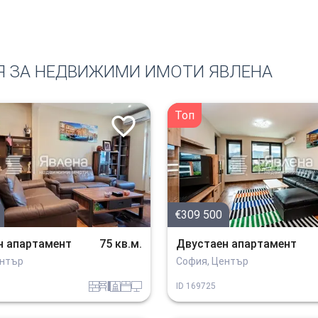
Я ЗА НЕДВИЖИМИ ИМОТИ ЯВЛЕНА
Топ
€309 500
н апартамент
75 кв.м.
Двустаен апартамент
ентър
София, Център
tuhla
obzavejdne_4
sanitarno_pomeshtenie
spalnia
tehnika
ID
169725