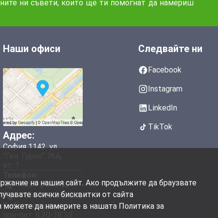
аните ни съвети, които ще ти помогнат да намериш
Наши офиси
Следвайте ни
Facebook
Instagram
LinkedIn
TikTok
Адрес:
София 1142, ул.
"Ген. Гурко" 76А,
ет. 1
Телефон:
ържание на нашия сайт. Ако продължите да браузвате
+359 2 810 50
олучавате всички бисквитки от сайта
+359 889 262 606
Работно време:
я можете да намерите в нашата Политика за
пон-пет: 8.30-18.30