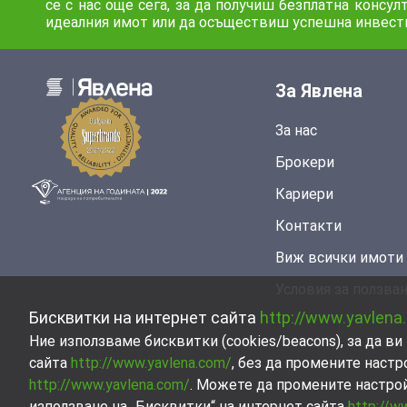
се с нас още сега, за да получиш безплатна конс
идеалния имот или да осъществиш успешна инвест
За Явлена
За нас
Брокери
Кариери
Контакти
Виж всички имоти
Условия за ползва
Бисквитки на интернет сайта
http://www.yavlena
Ние използваме бисквитки (cookies/beacons), за да 
сайта
http://www.yavlena.com/
, без да промените настр
http://www.yavlena.com/
. Можете да промените настро
използване на „Бисквитки“ на интернет сайта
http://w