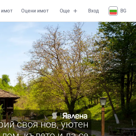
Още
 имот
Оцени имот
Вход
BG
рий своя нов, уютен
дом, където и да се