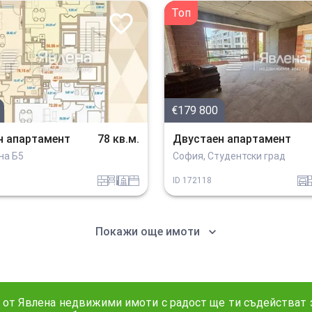
Топ
€179 800
н апартамент
78 кв.м.
Двустаен апартамент
на Б5
София, Студентски град
tuhla
obzavejdne_2
sanitarno_pomeshtenie
spalnia
garaj
tu
ID
172118
Покажи още имоти
 от Явлена недвижими имоти с радост ще ти съдействат з