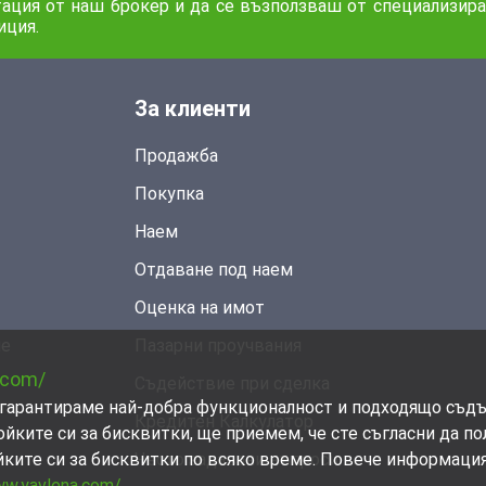
ултация от наш брокер и да се възползваш от специализир
иция.
За клиенти
Продажба
Покупка
Наем
Отдаване под наем
Оценка на имот
не
Пазарни проучвания
.com/
Съдействие при сделка
ви гарантираме най-добра функционалност и подходящо съд
Кредитен Калкулатор
ойките си за бисквитки, ще приемем, че сте съгласни да п
йките си за бисквитки по всяко време. Повече информаци
Често задавани въпроси
ww.yavlena.com/
.