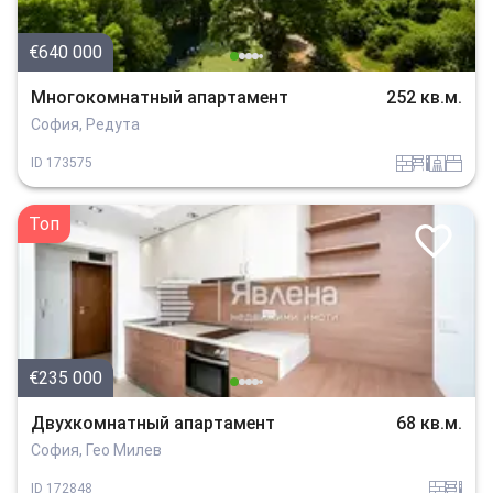
€640 000
Многокомнатный апартамент
252 кв.м.
София, Редута
tuhla
obzavejdne_2
sanitarno_pomeshtenie
spalnia
ID
173575
Топ
€235 000
Двухкомнатный апартамент
68 кв.м.
София, Гео Милев
tuhla
obzavejdne_2
ID
172848