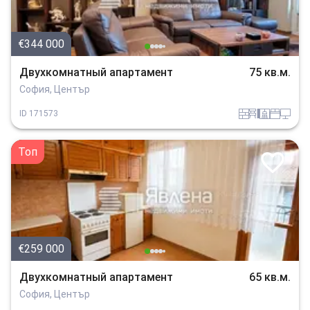
€344 000
Двухкомнатный апартамент
75 кв.м.
София, Център
tuhla
obzavejdne_4
sanitarno_pomeshtenie
spalnia
tehnika
ID
171573
Топ
€259 000
Двухкомнатный апартамент
65 кв.м.
София, Център