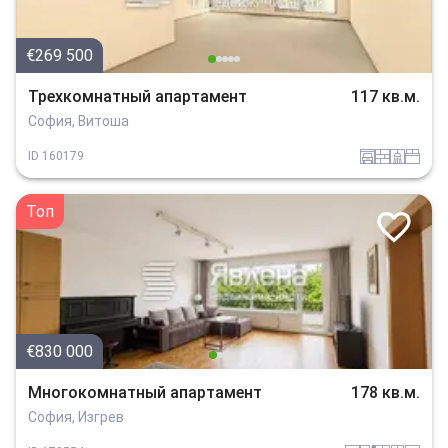
€269 500
Трехкомнатный апартамент
117 кв.м.
София, Витоша
garaj
tuhla
sanitarno_pomeshtenie
spalnia
ID
160179
Топ
€830 000
Многокомнатный апартамент
178 кв.м.
София, Изгрев