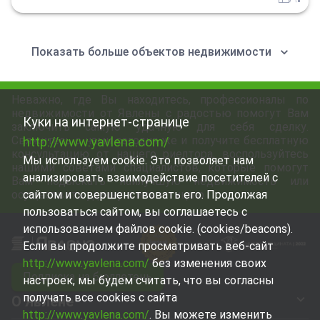
Показать больше объектов недвижимости
Неважно, где Вы находитесь, профессионалы по
недвижимости от Явлены с радостью помогут Вам
Куки на интернет-странице
заключить самую удачную для себя сделку.
Свяжитесь с нами сегодня же и получите бесплатную
http://www.yavlena.com/
консультацию от нашего риелтора, воспользуйтесь
Мы используем cookie. Это позволяет нам
нашими советами спациалистов, которые помогут
анализировать взаимодействие посетителей с
Вам подыскать наилучшую недвижимость или
осуществить удачную инвестицию
сайтом и совершенствовать его. Продолжая
пользоваться сайтом, вы соглашаетесь с
использованием файлов cookie. (cookies/beacons).
Если вы продолжите просматривать веб-сайт
http://www.yavlena.com/
без изменения своих
Подписка на бюллетень
настроек, мы будем считать, что вы согласны
получать все cookies с сайта
О Явлене
http://www.yavlena.com/
. Вы можете изменить