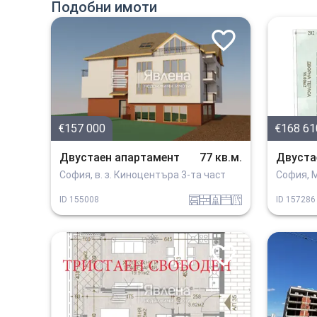
Подобни имоти
€157 000
€168 61
Двустаен апартамент
77 кв.м.
Двуста
София, в. з. Киноцентъра 3-та част
София, 
garaj
tuhla
sanitarno_pomeshtenie
spalnia
v_blizost_do_asfaltiran_put
ID
155008
ID
157286