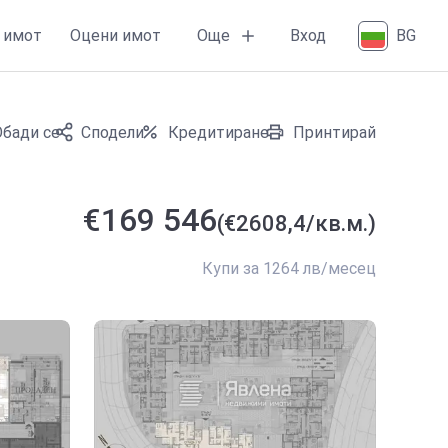
Още
 имот
Оцени имот
Вход
BG
Обади се
Сподели
Кредитиране
Принтирай
€169 546
(€2608,4/кв.м.)
Купи за 1264 лв/месец