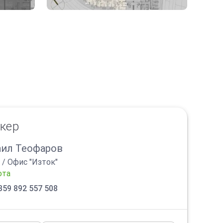
окер
ил Теофаров
/
Офис "Изток"
ота
359 892 557 508