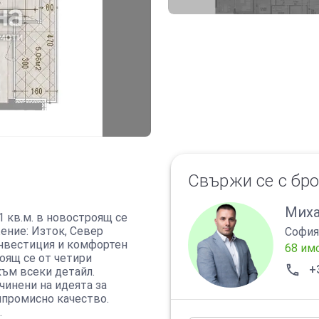
Свържи се с бр
Миха
 кв.м. в новостроящ се
ение: Изток, Север
София
нвестиция и комфортен
68 им
оящ се от четири
+
към всеки детайл.
чинени на идеята за
мпромисно качество.
.