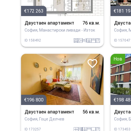
€172 263
€181 19
Двустаен апартамент
76 кв.м.
Двуста
София, Манастирски ливади - Изток
София, 
garaj
tuhla
obzavejdne_0
sanitarno_pomeshtenie
spalnia
v_blizost_do_asfaltiran_put
ID
158492
ID
157047
Нов
€196 800
€198 48
Двустаен апартамент
56 кв.м.
Двуста
София, Гоце Делчев
София, 
panel
obzavejdne_4
sanitarno_pomeshtenie
spalnia
tehnika
v_blizost_do_asfaltiran_put
ID
173257
ID
173453