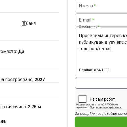
Имена
*
E-mail
*
баня
sanitarno_pomeshtenie
Съобщение
*
комясто
:
Да
Остават: 874/1000
 на построяване:
2027
ла височина:
2.75
м.
Изпращайки това съобщение, се
ана