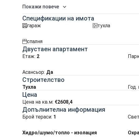
Покажи повече
Спецификации на имота
гараж
тухла
garaj
tuhla
спалня
spalnia
Двустаен апартамент
Етаж:
2
Пар
Асансьор
:
Да
Строителство
Тухла
Год.
Цена
Цена на кв.м:
€2608,4
Допълнителна информация
Брой тераси:
1
Свет
Хидро/шумо/топло - изолация
Охр