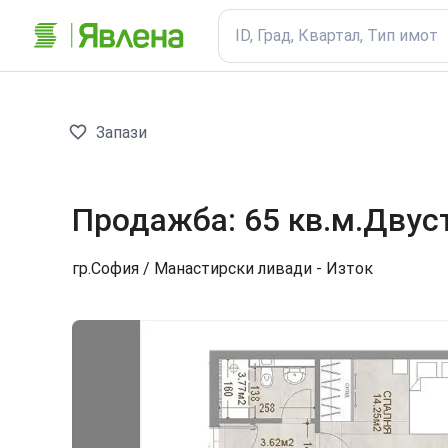
ID, Град, Квартал, Тип имот
Запази
Продажба
:
65 кв.м.
Двус
гр.
София
/ Манастирски ливади - Изток