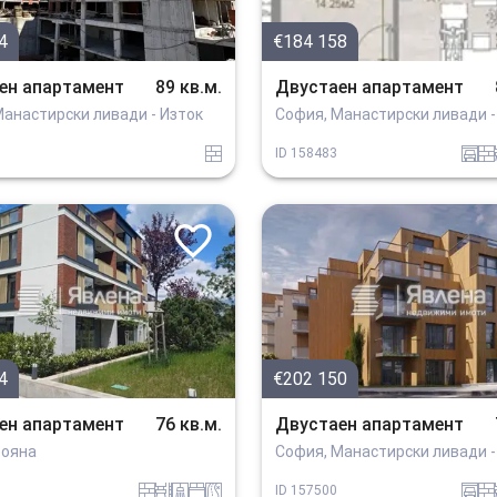
4
€184 158
ен апартамент
89 кв.м.
Двустаен апартамент
Манастирски ливади - Изток
София, Манастирски ливади -
tuhla
garaj
tuhla
o
ID
158483
4
€202 150
ен апартамент
76 кв.м.
Двустаен апартамент
Бояна
София, Манастирски ливади -
tuhla
obzavejdne_0
sanitarno_pomeshtenie
spalnia
v_blizost_do_asfaltiran_put
garaj
tuhla
o
ID
157500