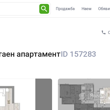
Продажба
Наем
Обяви
таен апартамент
ID 157283