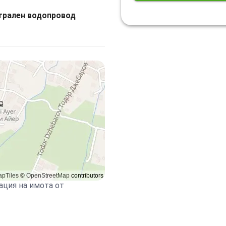
трален водопровод
ация на имота от