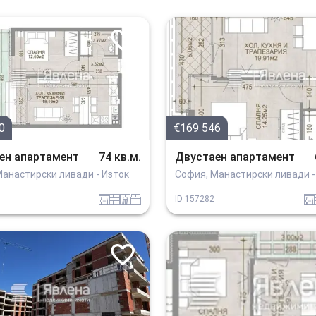
0
€169 546
ен апартамент
74 кв.м.
Двустаен апартамент
Манастирски ливади - Изток
София, Манастирски ливади -
garaj
tuhla
sanitarno_pomeshtenie
spalnia
garaj
ID
157282