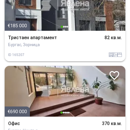
€185 000
Тристаен апартамент
82 кв.м.
Бургас, Зорница
garaj
tuhla
spalnia
ID
165207
€690 000
Офис
370 кв.м.