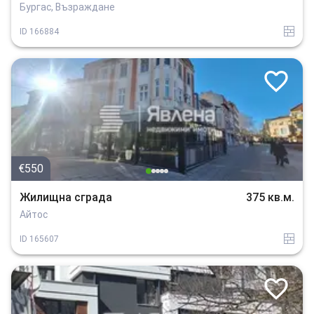
Бургас, Възраждане
tuhla
ID
166884
€550
Жилищна сграда
375 кв.м.
Айтос
tuhla
ID
165607