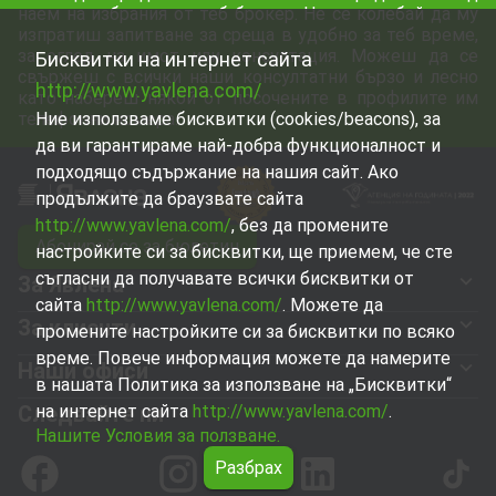
наем на избрания от теб брокер. Не се колебай да му
изпратиш запитване за среща в удобно за теб време,
за оглед на имот или консултация. Можеш да се
Бисквитки на интернет сайта
свържеш с всички наши консултатни бързо и лесно
http://www.yavlena.com/
като набереш някой от посочените в профилите им
телефонни номера.
Ние използваме бисквитки (cookies/beacons), за
да ви гарантираме най-добра функционалност и
подходящо съдържание на нашия сайт. Ако
продължите да браузвате сайта
http://www.yavlena.com/
, без да промените
Абонирай се за бюлетин
настройките си за бисквитки, ще приемем, че сте
съгласни да получавате всички бисквитки от
За Явлена
сайта
http://www.yavlena.com/
. Можете да
За клиенти
промените настройките си за бисквитки по всяко
време. Повече информация можете да намерите
Наши офиси
в нашата Политика за използване на „Бисквитки“
Следвайте ни
на интернет сайта
http://www.yavlena.com/
.
Нашите Условия за ползване.
Разбрах