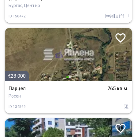
Бургас, Център
tuhla
obzavejdne_4
sanitarno_pomeshtenie
spalnia
tehnika
ID
156472
€28 000
Парцел
765 кв.м.
Росен
regulacia_na_parcela
ID
134569