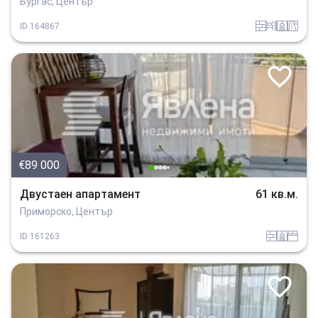
Бургас, Център
tuhla
obzavejdne_0
sanitarno_pomeshtenie
v_blizost_do_asfaltiran_put
ID
164867
€89 000
Двустаен апартамент
61 кв.м.
Приморско, Център
tuhla
sanitarno_pomeshtenie
spalnia
ID
161263