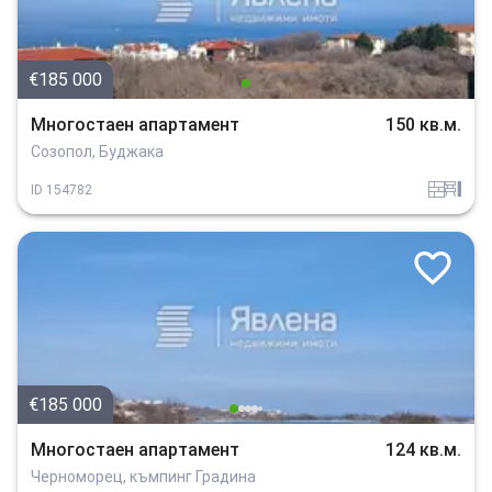
€185 000
Многостаен апартамент
150 кв.м.
Созопол, Буджака
tuhla
obzavejdne_4
ID
154782
€185 000
Многостаен апартамент
124 кв.м.
Черноморец, къмпинг Градина