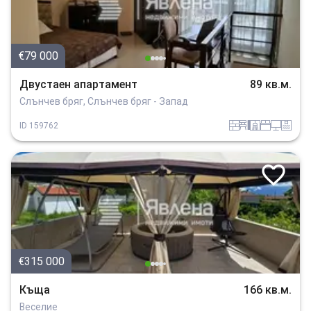
€79 000
Двустаен апартамент
89 кв.м.
Слънчев бряг, Слънчев бряг - Запад
tuhla
obzavejdne_4
sanitarno_pomeshtenie
spalnia
tehnika
basein
ID
159762
€315 000
Къща
166 кв.м.
Веселие