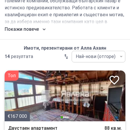
големите компании, обслужващи българския пазар е
истинско предизвикателство. Работата с клиенти и
квалифициран екип е привилегия и съществен мотив,
за да избера именно тази компания като цел в
професионалната си реализация.
Покажи повече
Имоти, презентирани от
Алла Ахаян
14
резултата
Най-нови (отгоре)
Топ
€167 000
Двустаен апартамент
88 кв.м.