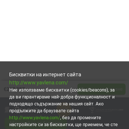
Бисквитки на интернет сайта
http://www.yavlena.com/
€237 257
Изпрати запитване
Ние използваме бисквитки (cookies/beacons), за
да ви гарантираме най-добра функционалност и
подходящо съдържание на нашия сайт. Ако
продължите да браузвате сайта
http://www.yavlena.com/
, без да промените
Абонирай се за бюлетин
настройките си за бисквитки, ще приемем, че сте