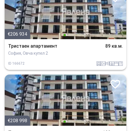
€206 934
Тристаен апартамент
89 кв.м.
София, Овча купел 2
garaj
tuhla
obzavejdne_0
sanitarno_pomeshtenie
spalnia
v_blizost_do_asfaltiran_put
ID
166672
€208 998