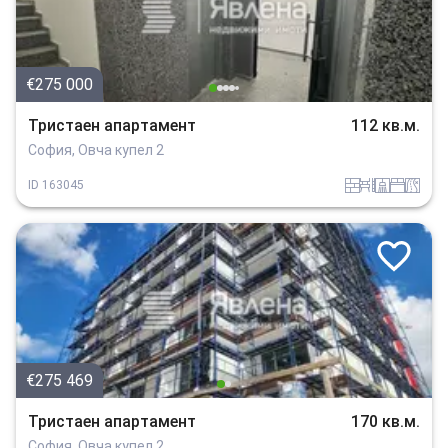
€275 000
Тристаен апартамент
112 кв.м.
София, Овча купел 2
tuhla
obzavejdne_0
sanitarno_pomeshtenie
spalnia
v_blizost_do_asfaltiran_put
ID
163045
€275 469
Тристаен апартамент
170 кв.м.
София, Овча купел 2