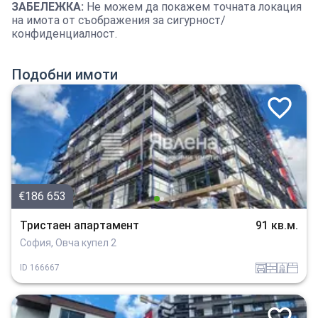
ЗАБЕЛЕЖКА
:
Не можем да покажем точната локация
на имота от съображения за сигурност/
конфиденциалност.
Подобни имоти
€186 653
Тристаен апартамент
91 кв.м.
София, Овча купел 2
garaj
tuhla
sanitarno_pomeshtenie
spalnia
ID
166667