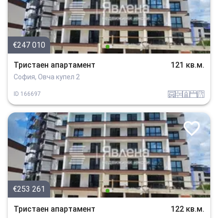
€247 010
Тристаен апартамент
121 кв.м.
София, Овча купел 2
garaj
tuhla
sanitarno_pomeshtenie
spalnia
v_blizost_do_asfaltiran_put
ID
166697
€253 261
Тристаен апартамент
122 кв.м.