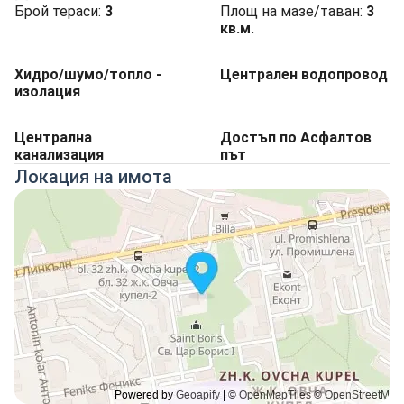
Брой тераси:
3
Площ на мазе/таван:
3
кв.м.
Хидро/шумо/топло -
Централен водопровод
изолация
Централна
Достъп по Асфалтов
канализация
път
Локация на имота