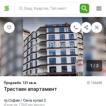
ID, Град, Квартал, Тип имот
1 / 3
Продажба
:
121 кв.м.
ID 166685
Тристаен апартамент
гр.
София
/ Овча купел 2
Купи за 1769 лв/месец