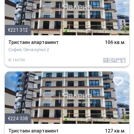
€221 312
Тристаен апартамент
106 кв.м.
София, Овча купел 2
garaj
tuhla
sanitarno_pomeshtenie
spalnia
v_blizost_do_asfaltiran_put
ID
166706
€224 338
Тристаен апартамент
127 кв.м.