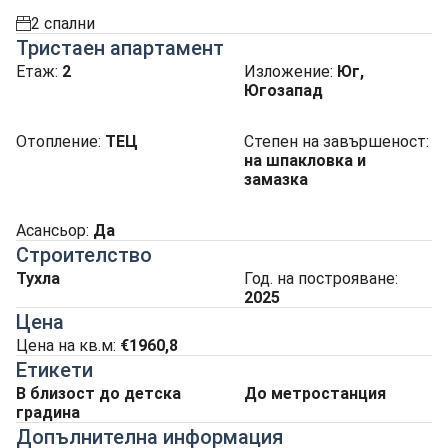
2 спални
spalnia
Тристаен апартамент
Етаж:
2
Изложение
:
Юг,
Югозапад
Отопление
:
ТЕЦ
Степен на завършеност
:
на шпакловка и
замазка
Асансьор
:
Да
Строителство
Тухла
Год. на построяване:
2025
Цена
Цена на кв.м:
€1960,8
Етикети
В близост до детска
До метростанция
градина
Допълнителна информация