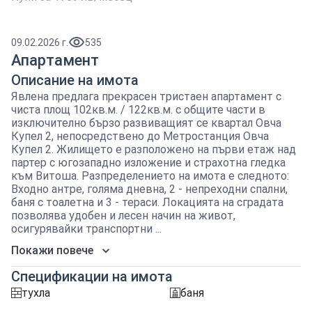
09.02.2026 г.
535
Апартамент
Описание на имота
Явлена предлага прекрасен тристаен апартамент с
чиста площ 102кв.м. / 122кв.м. с общите части в
изключително бързо развиващият се квартал Овча
Купел 2, непосредствено до Метростанция Овча
Купел 2. Жилището е разположено на първи етаж над
партер с югозападно изложение и страхотна гледка
към Витоша. Разпределението на имота е следното:
Входно антре, голяма дневна, 2 - непреходни спални,
баня с тоалетна и 3 - тераси. Локацията на сградата
позволява удобен и лесен начин на живот,
осигурявайки транспортни ...
Покажи повече
Спецификации на имота
тухла
баня
tuhla
sanitarno_pomeshtenie