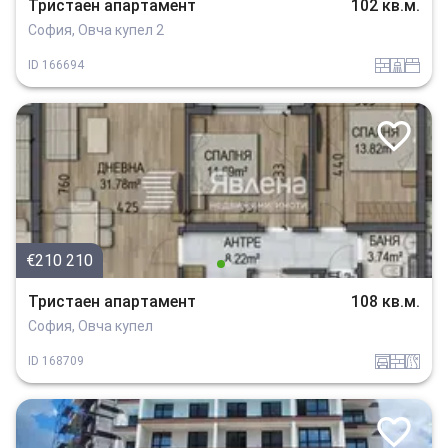
Тристаен апартамент
102 кв.м.
София, Овча купел 2
tuhla
sanitarno_pomeshtenie
spalnia
ID
166694
€210 210
Тристаен апартамент
108 кв.м.
София, Овча купел
garaj
tuhla
v_blizost_do_asfaltiran_put
ID
168709