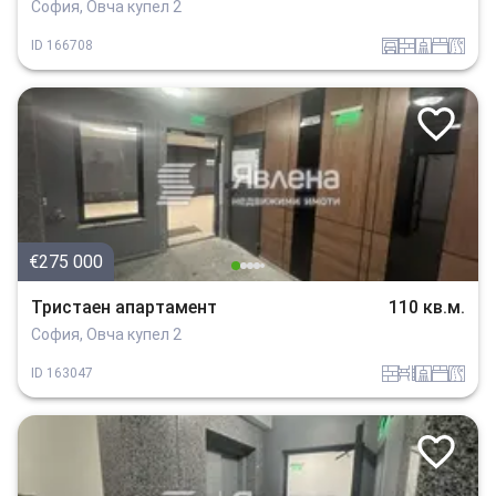
София, Овча купел 2
garaj
tuhla
sanitarno_pomeshtenie
spalnia
v_blizost_do_asfaltiran_put
ID
166708
€275 000
Тристаен апартамент
110 кв.м.
София, Овча купел 2
tuhla
obzavejdne_0
sanitarno_pomeshtenie
spalnia
v_blizost_do_asfaltiran_put
ID
163047