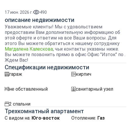
17 июн. 2026 г.
490
описание недвижимости
Уважаемые клиенты! Мы с удовольствием
предоставим Вам дополнительную информацию об
этой оферте и ответим на все Ваши вопросы. Для
этого Вы можете обратиться к нашему сотруднику
Магдалена Калескова
, чьи контакты указаны ниже.
Вы можете позвонить прямо в офис Офис "Изток" по .
Ждем Вас!
Спецификации недвижимости
гараж
кирпич
garaj
tuhla
не обставленный
санитарный узел
obzavejdne_0
sanitarno_pomeshtenie
2 спальни
spalnia
Трехкомнатный апартамент
С видом на
:
Юго-восток
Отопление
:
Газ