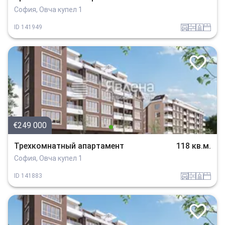
София, Овча купел 1
garaj
tuhla
sanitarno_pomeshtenie
spalnia
ID
141949
€249 000
Трехкомнатный апартамент
118 кв.м.
София, Овча купел 1
garaj
tuhla
sanitarno_pomeshtenie
spalnia
ID
141883