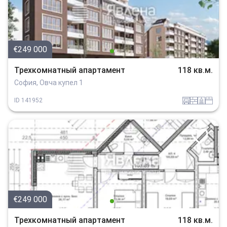
€249 000
Трехкомнатный апартамент
118 кв.м.
София, Овча купел 1
garaj
tuhla
sanitarno_pomeshtenie
spalnia
ID
141952
€249 000
Трехкомнатный апартамент
118 кв.м.