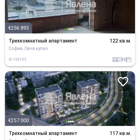
€256 893
Трехкомнатный апартамент
122 кв.м.
София, Овча купел
garaj
tuhla
obzavejdne_0
spalnia
ID
166153
€257 000
Трехкомнатный апартамент
117 кв.м.