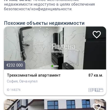
недвижимости недоступно в целях обеспечения
безопасности/конфиденциальности.
Похожие объекты недвижимости
€232 000
Трехкомнатный апартамент
87 кв.м.
София, Овча купел
panel
obzavejdne_2
sanitarno_pomeshtenie
spalnia
ID
168276