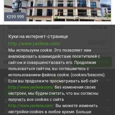
€299 999
Трехкомнатный апартамент
157 кв.м.
София, Овча купел 2
Куки на интернет-странице
garaj
tuhla
obzavejdne_0
sanitarno_pomeshtenie
spalnia
ID
http://www.yavlena.com/
157953
Мы используем cookie. Это позволяет нам
анализировать взаимодействие посетителей с
€305 000
Отправить запрос
сайтом и совершенствовать его. Продолжая
пользоваться сайтом, вы соглашаетесь с
использованием файлов cookie. (cookies/beacons).
Если вы продолжите просматривать веб-сайт
http://www.yavlena.com/
без изменения своих
Подписка на бюллетень
настроек, мы будем считать, что вы согласны
получать все cookies с сайта
О Явлене
http://www.yavlena.com/
. Вы можете изменить
Для клиентов
настройки cookies в любое время. Больше