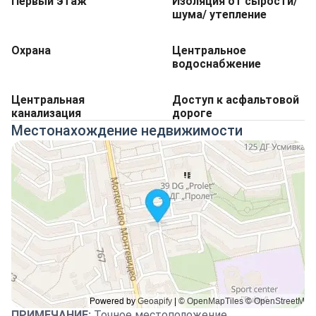
Первый этаж
Изоляция от сырости/
шума/ утепление
Охрана
Центральное
водоснабжение
Центральная
Доступ к асфальтовой
канализация
дороге
Местонахождение недвижимости
ПРИМЕЧАНИЕ
:
Точное местоположение