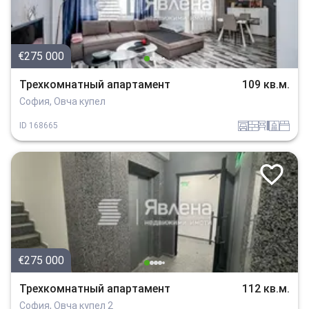
€275 000
Трехкомнатный апартамент
109 кв.м.
София, Овча купел
garaj
tuhla
obzavejdne_4
sanitarno_pomeshtenie
spalnia
ID
168665
€275 000
Трехкомнатный апартамент
112 кв.м.
София, Овча купел 2