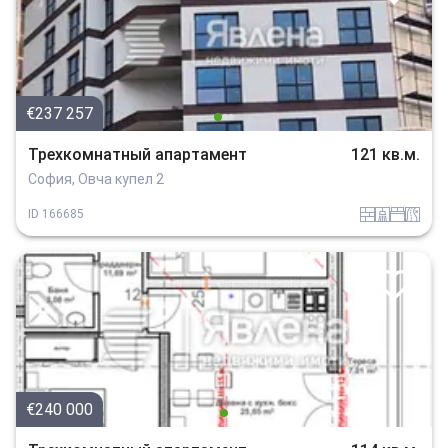
€237 257
Трехкомнатный апартамент
121 кв.м.
София, Овча купел 2
tuhla
sanitarno_pomeshtenie
spalnia
v_blizost_do_asfaltiran_put
ID
166685
€240 000