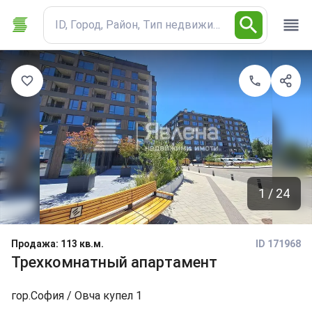
ID, Город, Район, Тип недвижимости
1 / 24
Продажа
:
113 кв.м.
ID 171968
Трехкомнатный апартамент
гор.
София
/ Овча купел 1