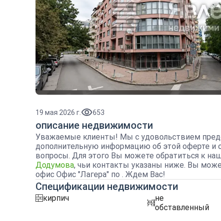
19 мая 2026 г.
653
описание недвижимости
Уважаемые клиенты! Мы с удовольствием пред
дополнительную информацию об этой оферте и 
вопросы. Для этого Вы можете обратиться к на
Додумова
, чьи контакты указаны ниже. Вы мож
офис Офис "Лагера" по . Ждем Вас!
Спецификации недвижимости
кирпич
не
tuhla
obzavejdne_0
обставленный