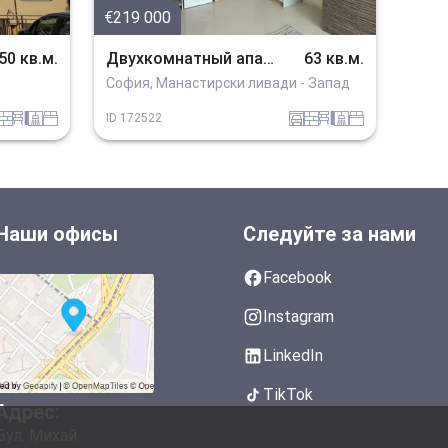
€219 000
50 кв.м.
Двухкомнатный апартамент
63 кв.м.
София, Манастирски ливади - Запад
tuhla
obzavejdne_4
sanitarno_pomeshtenie
spalnia
garaj
tuhla
obzavejdne_4
sanitarno_pomeshtenie
spalnia
ID
172522
Наши офисы
Следуйте за нами
Facebook
Instagram
LinkedIn
TikTok
Адрес:
Бул. Михай