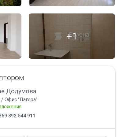
+1
елтором
е Додумова
/
Офис "Лагера"
дложения
359 892 544 911