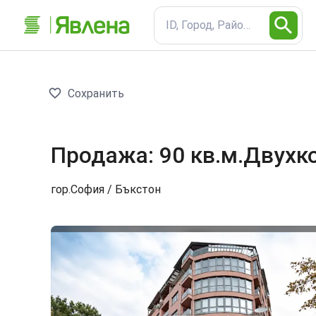
ID, Город, Район, Тип недв
Сохранить
Продажа
:
90 кв.м.
Двухк
гор.
София
/ Бъкстон