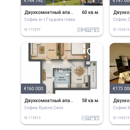
€144 792
€147 00
Двухкомнатный апартамент
60 кв.м.
София, м-т Гърдова глава
София, О
tuhla
obzavejdne_0
sanitarno_pomeshtenie
spalnia
v_blizost_do_asfaltiran_put
ID
173297
ID
153615
€160 000
€173 00
Двухкомнатный апартамент
58 кв.м.
София, Красно Село
София, 
EPK
sanitarno_pomeshtenie
spalnia
v_blizost_do_asfaltiran_put
ID
172813
ID
169215