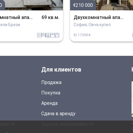
0
€210 000
Двухкомнатный апартамент
69 кв.м.
Двухкомнатный апартамент
Бели Брези
София, Овча купел
tuhla
obzavejdne_2
sanitarno_pomeshtenie
spalnia
v_blizost_do_asfaltiran_put
ID
173904
Для клиентов
Продажа
Покупка
Аренда
Сдача в аренду
имости
Оценка недвижимости