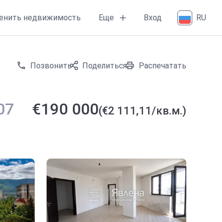
Еще
енить недвижимость
Вход
RU
Позвонить
Поделиться
Распечатать
07
€190 000
(€2 111,11/кв.м.)