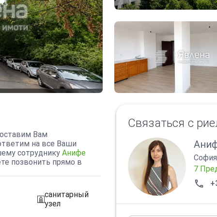
Связаться с ри
оставим Вам
Аниф
ответим на все Ваши
шему сотруднику
Анифе
София
ете позвонить прямо в
7 Пре
+
санитарный
sanitarno_pomeshtenie
узел