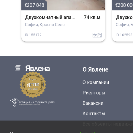
€207 848
€208 00
Двухкомнатный апартамент
74 кв.м.
София, Красно Село
София, 
tuhla
v_blizost_do_asfaltiran_put
ID
155172
ID
162593
О Явлене
О компании
Риелторы
Вакансии
Контакты
Все объекты недвиж