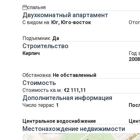
спальня
spalnia
Двухкомнатный апартамент
С видом на
:
Юг, Юго-восток
Ото
Подъемник
:
Да
Строительство
Кирпич
Год 
2008
Обстановка:
Не обставленный
Стоимость
Стоимость кв.м.:
€2 111,11
Дополнительная информация
Число террас:
1
Пос
Центральное водоснабжение
Цент
Местонахождение недвижимости