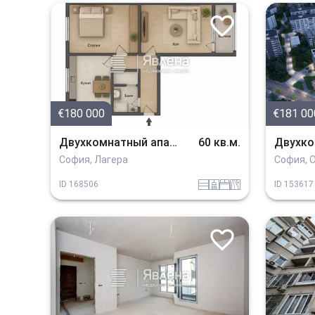
€180 000
€181 00
Двухкомнатный апартамент
60 кв.м.
София, Лагера
София, О
EPK
sanitarno_pomeshtenie
spalnia
v_blizost_do_asfaltiran_put
ID
168506
ID
153617