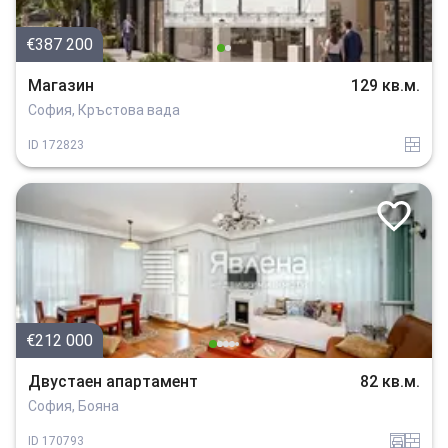
€387 200
Магазин
129 кв.м.
София, Кръстова вада
tuhla
ID
172823
€212 000
Двустаен апартамент
82 кв.м.
София, Бояна
garaj
tuhla
ID
170793