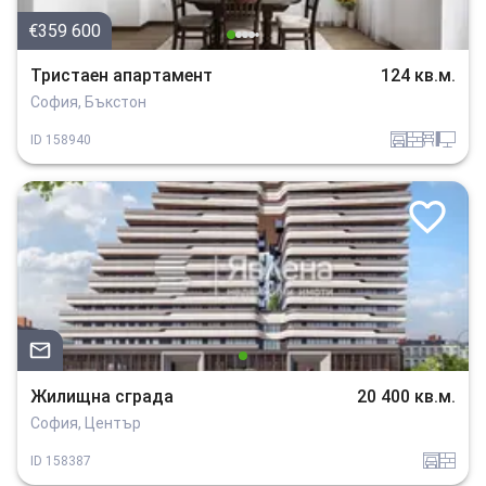
€359 600
Тристаен апартамент
124 кв.м.
София, Бъкстон
garaj
tuhla
obzavejdne_4
tehnika
ID
158940
Жилищна сграда
20 400 кв.м.
София, Център
garaj
tuhla
ID
158387