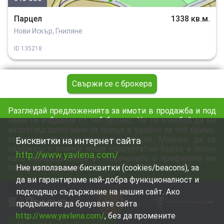
Парцел
1338 кв.м.
Нови Искър, Гниляне
ID
135218
Свържи се с брокера
Разгледай предложенията за имоти в продажба и под
наем на избрания от теб брокер. Не се колебай да му
изпратиш запитване за среща в удобно за теб време,
за оглед на имот или консултация. Можеш да се
Бисквитки на интернет сайта
свържеш с всички наши консултатни бързо и лесно
http://www.yavlena.com/
като набереш някой от посочените в профилите им
телефонни номера.
Ние използваме бисквитки (cookies/beacons), за
да ви гарантираме най-добра функционалност и
подходящо съдържание на нашия сайт. Ако
продължите да браузвате сайта
http://www.yavlena.com/
, без да промените