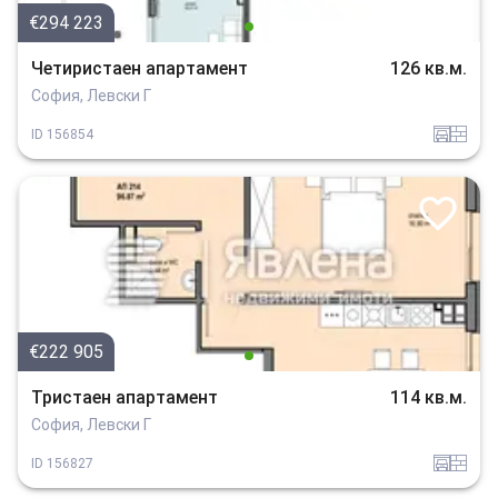
€294 223
Четиристаен апартамент
126 кв.м.
София, Левски Г
garaj
tuhla
ID
156854
€222 905
Тристаен апартамент
114 кв.м.
София, Левски Г
garaj
tuhla
ID
156827