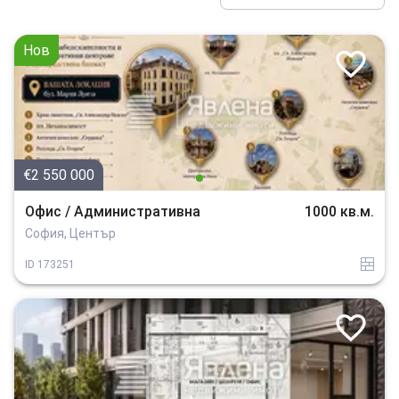
Нов
€2 550 000
Офис / Административна
1000 кв.м.
София, Център
tuhla
ID
173251