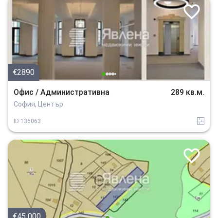
€2890
Офис / Административна
289 кв.м.
София, Център
tuhla
ID
136063
€45 000