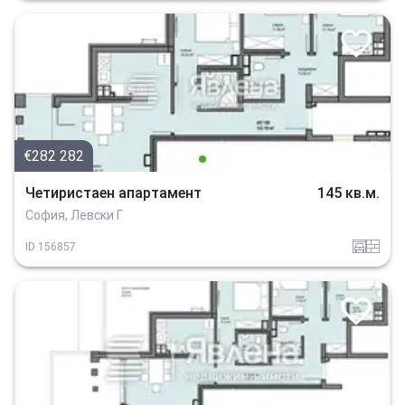
€282 282
Четиристаен апартамент
145 кв.м.
София, Левски Г
garaj
tuhla
ID
156857