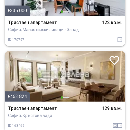
€335 000
Тристаен апартамент
122 кв.м.
София, Манастирски ливади - Запад
tuhla
ID
170797
€463 824
Тристаен апартамент
129 кв.м.
София, Кръстова вада
garaj
tuhla
ID
163469