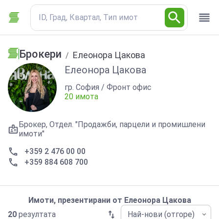
ID, Град, Квартал, Тип имот
Брокери
Елеонора Цакова
/
Елеонора Цакова
гр. София / Фронт офис
20 имота
Брокер, Отдел. "Продажби, парцели и промишлени
имоти"
+359 2 476 00 00
+359 884 608 700
Имоти, презентирани от
Елеонора Цакова
20
резултата
Най-нови (отгоре)