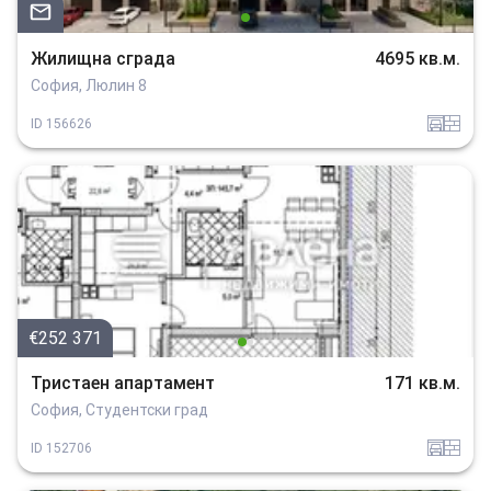
Жилищна сграда
4695 кв.м.
София, Люлин 8
garaj
tuhla
ID
156626
€252 371
Тристаен апартамент
171 кв.м.
София, Студентски град
garaj
tuhla
ID
152706