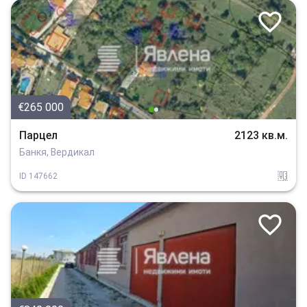
€265 000
Парцел
2123 кв.м.
Банкя, Вердикал
regulacia_na_parcela
ID
147662