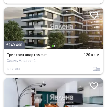
€249 460
Тристаен апартамент
120 кв.м.
София, Младост 2
garaj
tuhla
ID
171348