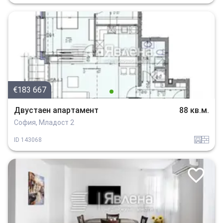
€183 667
Двустаен апартамент
88 кв.м.
София, Младост 2
garaj
tuhla
ID
143068