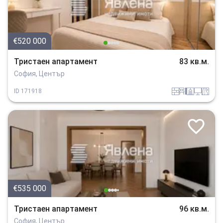
€520 000
Тристаен апартамент
83 кв.м.
София, Център
tuhla
obzavejdne_4
sanitarno_pomeshtenie
tehnika
v_blizost_do_asfaltiran_put
ID
171918
€535 000
Тристаен апартамент
96 кв.м.
София, Център