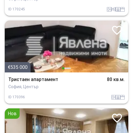
tuhla
obzavejdne_0
sanitarno_pomeshtenie
spalnia
ID
170245
€535 000
Тристаен апартамент
80 кв.м.
София, Център
tuhla
sanitarno_pomeshtenie
spalnia
ID
170396
Нов