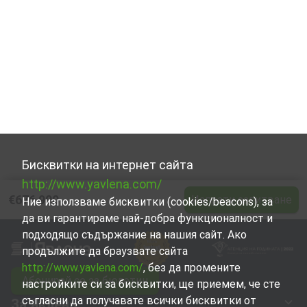
Бисквитки на интернет сайта
http://www.yavlena.com/
€676 900
Изпрати запитване
Ние използваме бисквитки (cookies/beacons), за
да ви гарантираме най-добра функционалност и
подходящо съдържание на нашия сайт. Ако
продължите да браузвате сайта
http://www.yavlena.com/
, без да промените
Абонирай се за бюлетин
настройките си за бисквитки, ще приемем, че сте
съгласни да получавате всички бисквитки от
За Явлена