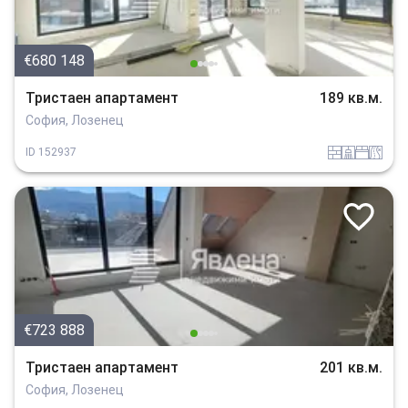
€680 148
Тристаен апартамент
189 кв.м.
София, Лозенец
tuhla
sanitarno_pomeshtenie
spalnia
v_blizost_do_asfaltiran_put
ID
152937
€723 888
Тристаен апартамент
201 кв.м.
София, Лозенец