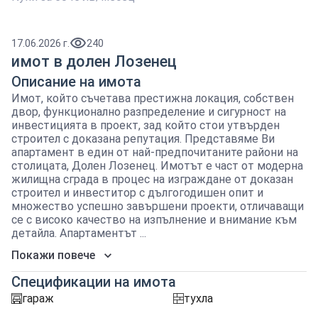
17.06.2026 г.
240
имот в долен Лозенец
Описание на имота
Имот, който съчетава престижна локация, собствен
двор, функционално разпределение и сигурност на
инвестицията в проект, зад който стои утвърден
строител с доказана репутация. Представяме Ви
апартамент в един от най-предпочитаните райони на
столицата, Долен Лозенец. Имотът е част от модерна
жилищна сграда в процес на изграждане от доказан
строител и инвеститор с дългогодишен опит и
множество успешно завършени проекти, отличаващи
се с високо качество на изпълнение и внимание към
детайла. Апартаментът ...
Покажи повече
Спецификации на имота
гараж
тухла
garaj
tuhla