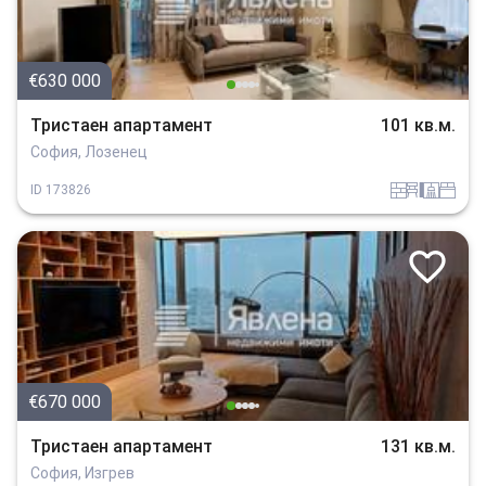
€630 000
Тристаен апартамент
101 кв.м.
София, Лозенец
tuhla
obzavejdne_4
sanitarno_pomeshtenie
spalnia
ID
173826
€670 000
Тристаен апартамент
131 кв.м.
София, Изгрев