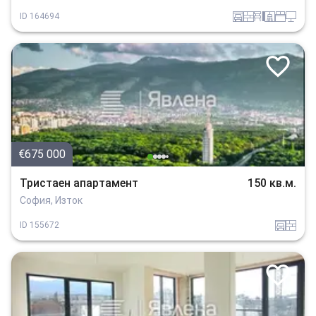
garaj
tuhla
obzavejdne_4
sanitarno_pomeshtenie
spalnia
tehnika
ID
164694
€675 000
Тристаен апартамент
150 кв.м.
София, Изток
garaj
tuhla
ID
155672