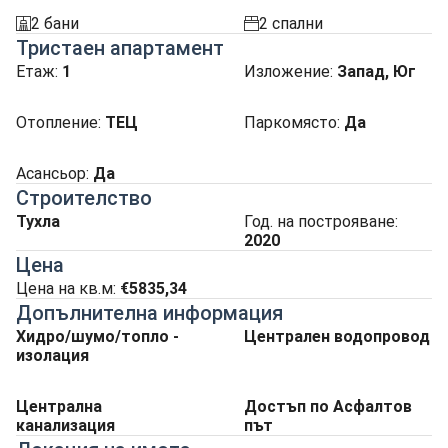
2 бани
2 спални
sanitarno_pomeshtenie
spalnia
Тристаен апартамент
Етаж:
1
Изложение
:
Запад, Юг
Отопление
:
ТЕЦ
Паркомясто
:
Да
Асансьор
:
Да
Строителство
Тухла
Год. на построяване:
2020
Цена
Цена на кв.м:
€5835,34
Допълнителна информация
Хидро/шумо/топло -
Централен водопровод
изолация
Централна
Достъп по Асфалтов
канализация
път