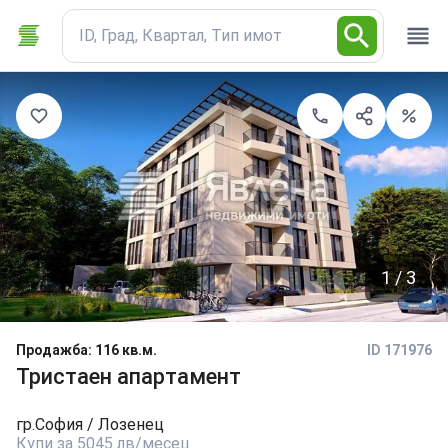
ID, Град, Квартал, Тип имот
1 / 3
Продажба
:
116 кв.м.
ID 171976
Тристаен апартамент
гр.
София
/ Лозенец
Купи за 5045 лв/месец