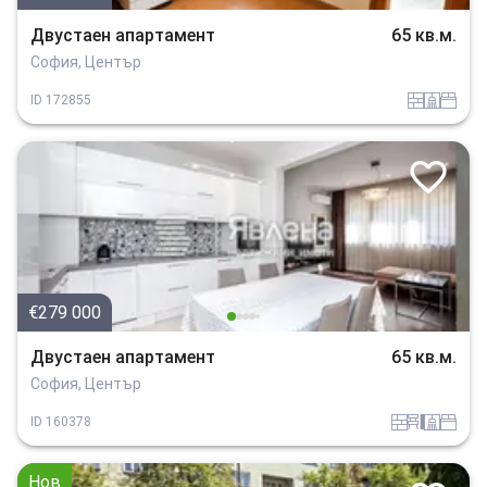
Двустаен апартамент
65 кв.м.
София, Център
tuhla
sanitarno_pomeshtenie
spalnia
ID
172855
€279 000
Двустаен апартамент
65 кв.м.
София, Център
tuhla
obzavejdne_4
sanitarno_pomeshtenie
spalnia
ID
160378
Нов