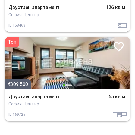
Двустаен апартамент
126 кв.м.
София, Център
garaj
tuhla
ID
158468
Топ
€309 500
Двустаен апартамент
65 кв.м.
София, Център
tuhla
obzavejdne_4
tehnika
ID
169725