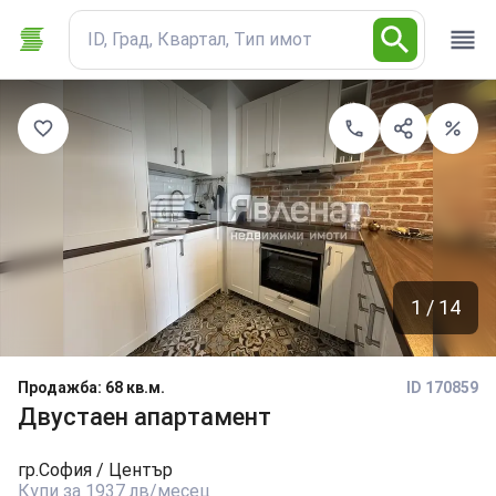
ID, Град, Квартал, Тип имот
1 / 14
Продажба
:
68 кв.м.
ID 170859
Двустаен апартамент
гр.
София
/ Център
Купи за 1937 лв/месец