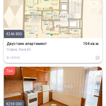
€246 800
Двустаен апартамент
104 кв.м.
София, Зона Б5
tuhla
ID
165102
Топ
€259 000