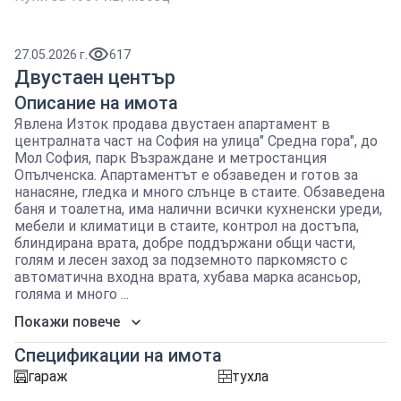
27.05.2026 г.
617
Двустаен център
Описание на имота
Явлена Изток продава двустаен апартамент в
централната част на София на улица" Средна гора", до
Мол София, парк Възраждане и метростанция
Опълченска. Апартаментът е обзаведен и готов за
нанасяне, гледка и много слънце в стаите. Обзаведена
баня и тоалетна, има налични всички кухненски уреди,
мебели и климатици в стаите, контрол на достъпа,
блиндирана врата, добре поддържани общи части,
голям и лесен заход за подземното паркомясто с
автоматична входна врата, хубава марка асансьор,
голяма и много ...
Покажи повече
Спецификации на имота
гараж
тухла
garaj
tuhla