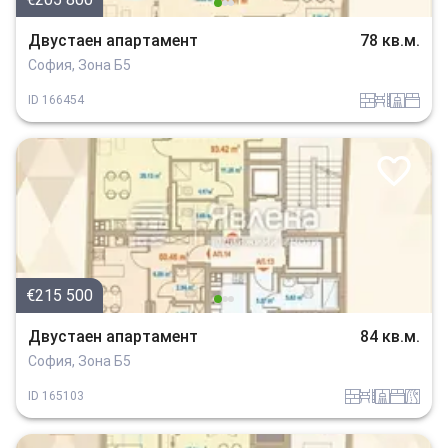
Двустаен апартамент
78 кв.м.
София, Зона Б5
tuhla
obzavejdne_0
sanitarno_pomeshtenie
spalnia
ID
166454
€215 500
Двустаен апартамент
84 кв.м.
София, Зона Б5
tuhla
obzavejdne_0
sanitarno_pomeshtenie
spalnia
v_blizost_do_asfaltiran_put
ID
165103