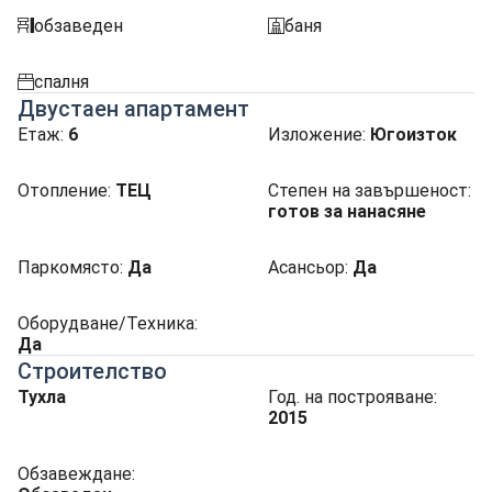
обзаведен
баня
obzavejdne_4
sanitarno_pomeshtenie
спалня
spalnia
Двустаен апартамент
Етаж:
6
Изложение
:
Югоизток
Отопление
:
ТЕЦ
Степен на завършеност
:
готов за нанасяне
Паркомясто
:
Да
Асансьор
:
Да
Оборудване/Техника:
Да
Строителство
Тухла
Год. на построяване:
2015
Обзавеждане: