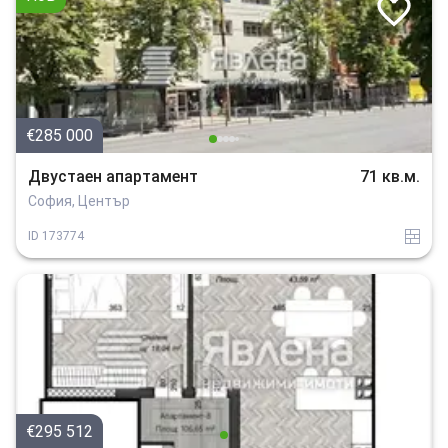
€285 000
Двустаен апартамент
71 кв.м.
София, Център
tuhla
ID
173774
€295 512