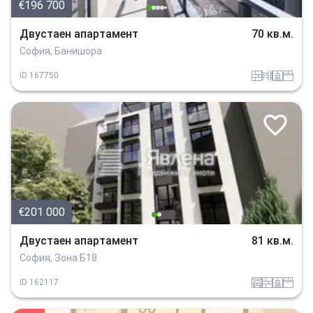
€196 700
Двустаен апартамент
70 кв.м.
София, Банишора
tuhla
obzavejdne_0
sanitarno_pomeshtenie
spalnia
ID
167750
€201 000
Двустаен апартамент
81 кв.м.
София, Зона Б18
garaj
tuhla
sanitarno_pomeshtenie
spalnia
ID
162117