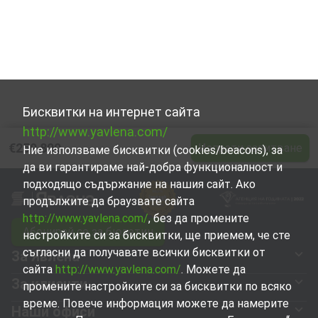
Бисквитки на интернет сайта
http://www.yavlena.com/
€259 800
Изпрати запитване
Ние използваме бисквитки (cookies/beacons), за
да ви гарантираме най-добра функционалност и
подходящо съдържание на нашия сайт. Ако
продължите да браузвате сайта
http://www.yavlena.com/
, без да промените
Абонирай се за бюлетин
настройките си за бисквитки, ще приемем, че сте
съгласни да получавате всички бисквитки от
За Явлена
сайта
http://www.yavlena.com/
. Можете да
За клиенти
промените настройките си за бисквитки по всяко
време. Повече информация можете да намерите
Наши офиси