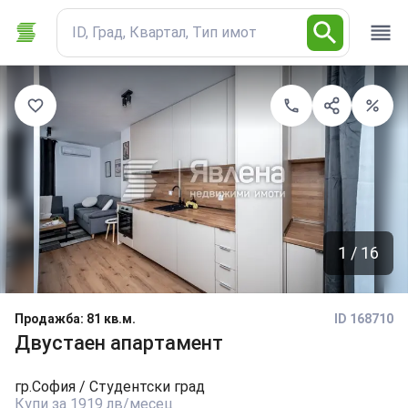
ID, Град, Квартал, Тип имот
1 / 16
Продажба
:
81 кв.м.
ID 168710
Двустаен апартамент
гр.
София
/ Студентски град
Купи за 1919 лв/месец