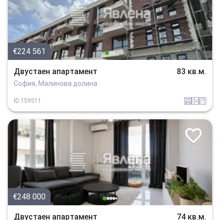
€224 561
Двустаен апартамент
83 кв.м.
София, Малинова долина
garaj
tuhla
v_blizost_do_asfaltiran_put
ID
159511
€248 000
Двустаен апартамент
74 кв.м.