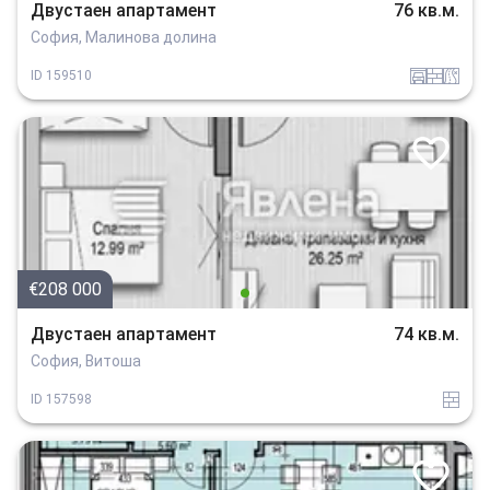
Двустаен апартамент
76 кв.м.
София, Малинова долина
garaj
tuhla
v_blizost_do_asfaltiran_put
ID
159510
€208 000
Двустаен апартамент
74 кв.м.
София, Витоша
tuhla
ID
157598