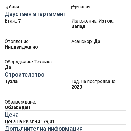
баня
спалня
sanitarno_pomeshtenie
spalnia
Двустаен апартамент
Етаж:
7
Изложение
:
Изток,
Запад
Отопление
:
Асансьор
:
Да
Индивидуално
Оборудване/Техника:
Да
Строителство
Тухла
Год. на построяване:
2020
Обзавеждане:
Обзаведен
Цена
Цена на кв.м:
€3179,01
Допълнителна информация