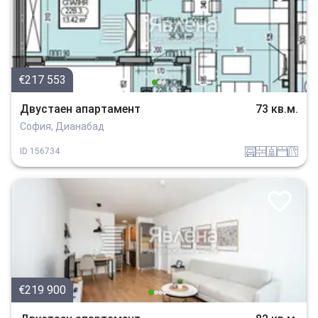
€217 553
Двустаен апартамент
73 кв.м.
София, Дианабад
garaj
tuhla
sanitarno_pomeshtenie
spalnia
v_blizost_do_asfaltiran_put
ID
156734
€219 900