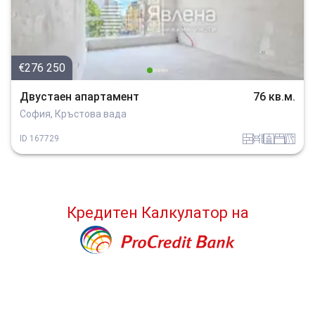
€276 250
Двустаен апартамент
76 кв.м.
София, Кръстова вада
tuhla
obzavejdne_0
sanitarno_pomeshtenie
spalnia
v_blizost_do_asfaltiran_put
ID
167729
Кредитен Калкулатор
на