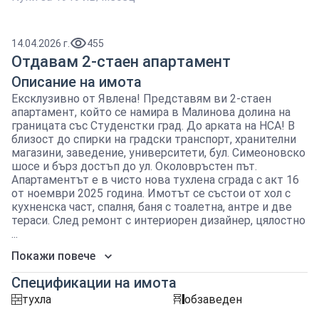
14.04.2026 г.
455
Отдавам 2-стаен апартамент
Описание на имота
Ексклузивно от Явлена! Представям ви 2-стаен
апартамент, който се намира в Малинова долина на
границата със Студенстки град. До арката на НСА! В
близост до спирки на градски транспорт, хранителни
магазини, заведение, университети, бул. Симеоновско
шосе и бърз достъп до ул. Околовръстен път.
Апартаментът е в чисто нова тухлена сграда с акт 16
от ноември 2025 година. Имотът се състои от хол с
кухненска част, спалня, баня с тоалетна, антре и две
тераси. След ремонт с интериорен дизайнер, цялостно
...
Покажи повече
Спецификации на имота
тухла
обзаведен
tuhla
obzavejdne_4