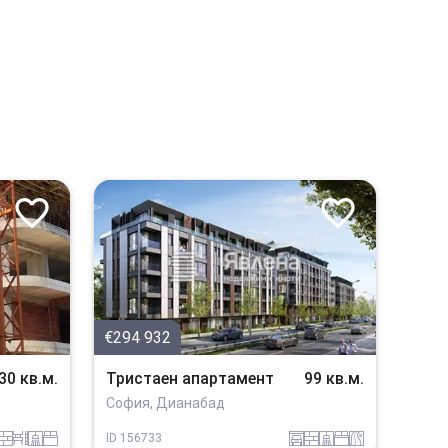
€294 932
30 кв.м.
Тристаен апартамент
99 кв.м.
София, Дианабад
tuhla
obzavejdne_0
sanitarno_pomeshtenie
spalnia
garaj
tuhla
sanitarno_pomeshtenie
spalnia
v_blizost_do_asfaltiran_put
ID
156733