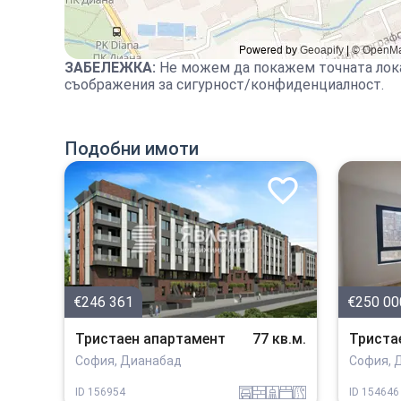
ЗАБЕЛЕЖКА
:
Не можем да покажем точната лок
съображения за сигурност/конфиденциалност.
Подобни имоти
€246 361
€250 00
Тристаен апартамент
77 кв.м.
Триста
София, Дианабад
София, 
garaj
tuhla
sanitarno_pomeshtenie
spalnia
v_blizost_do_asfaltiran_put
ID
156954
ID
154646