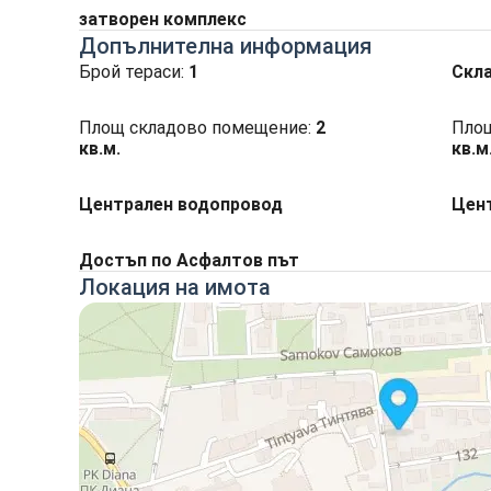
затворен комплекс
Допълнителна информация
Брой тераси:
1
Скл
Площ складово помещение:
2
Площ
кв.м.
кв.м
Централен водопровод
Цент
Достъп по Асфалтов път
Локация на имота