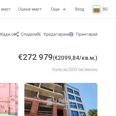
Още
 имот
Оцени имот
Вход
BG
Обади се
Сподели
Кредитиране
Принтирай
€272 979
(€2099,84/кв.м.)
Купи за 2035 лв/месец