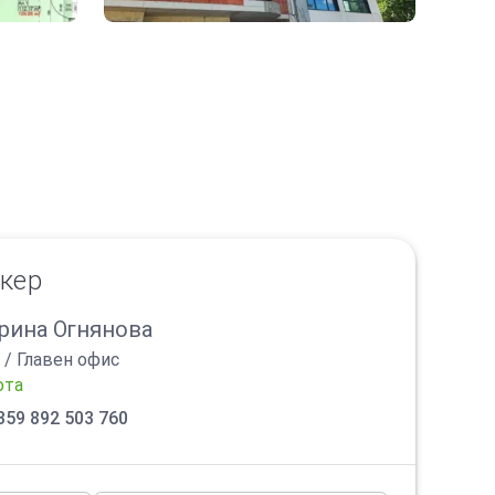
окер
рина Огнянова
/
Главен офис
ота
359 892 503 760