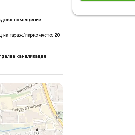
адово помещение
 на гараж/паркомясто:
20
.
рална канализация