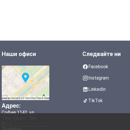
Наши офиси
Следвайте ни
Facebook
Instagram
LinkedIn
TikTok
Адрес:
София 1142, ул.
"Ген. Гурко" 76А,
ет. 1
Телефон: