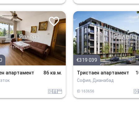
0
€319 039
ен апартамент
86 кв.м.
Тристаен апартамент
1
Изток
София, Дианабад
tuhla
sanitarno_pomeshtenie
spalnia
tuhla
o
ID
163656