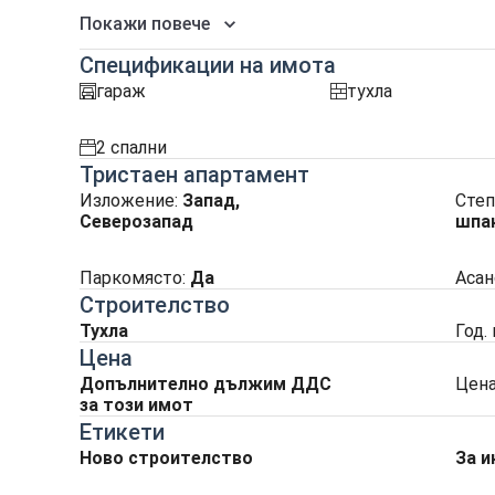
Покажи повече
Спецификации на имота
гараж
тухла
garaj
tuhla
2 спални
spalnia
Тристаен апартамент
Изложение
:
Запад,
Степ
Северозапад
шпак
Паркомясто
:
Да
Асан
Строителство
Тухла
Год.
Цена
Допълнително дължим ДДС
Цена
за този имот
Етикети
Ново строителство
За и