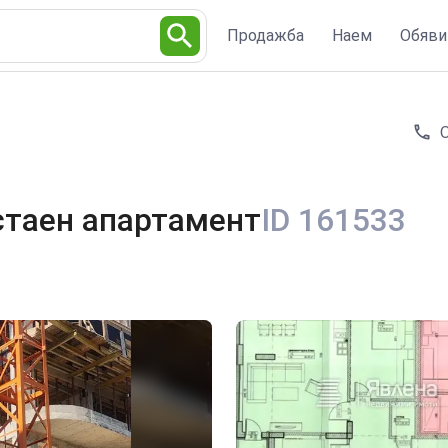
Продажба
Наем
Обяви
стаен апартамент
ID 161533