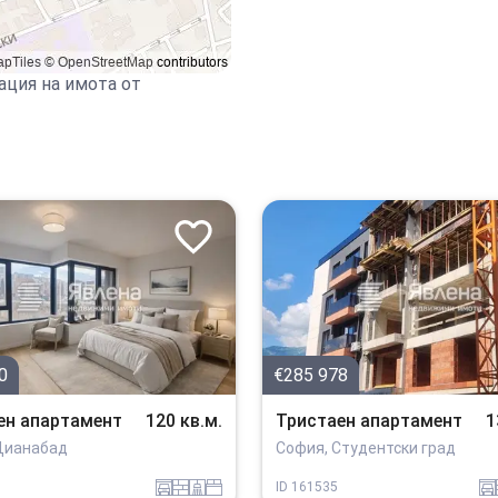
ация на имота от
0
€285 978
ен апартамент
120 кв.м.
Тристаен апартамент
1
Дианабад
София, Студентски град
garaj
tuhla
sanitarno_pomeshtenie
spalnia
garaj
ID
161535