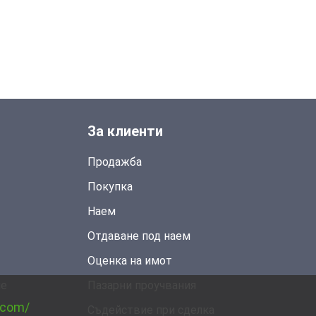
За клиенти
Продажба
Покупка
Наем
Отдаване под наем
Оценка на имот
не
Пазарни проучвания
.com/
Съдействие при сделка