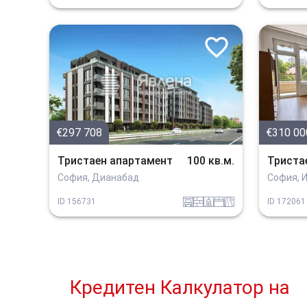
€297 708
€310 00
Тристаен апартамент
100 кв.м.
Триста
София, Дианабад
София, 
garaj
tuhla
sanitarno_pomeshtenie
spalnia
v_blizost_do_asfaltiran_put
ID
156731
ID
172061
Кредитен Калкулатор
на