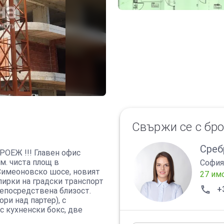
Свържи се с бр
Среб
ЕЖ !!! Главен офис
м. чиста площ в
София
 Симеоновско шосе, новият
27 им
спирки на градски транспорт
+
непосредствена близост.
ри над партер), с
с кухненски бокс, две