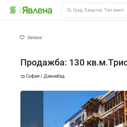
ID, Град, Квартал, Тип имот
Запази
Продажба
:
130 кв.м.
Три
гр.
София
/ Дианабад