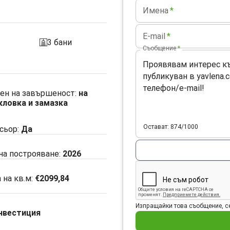
Имена
*
E-mail
*
3 бани
sanitarno_pomeshtenie
Съобщение
*
ен на завършеност
:
на
ловка и замазка
Остават: 874/1000
сьор
:
Да
 на построяване:
2026
 на кв.м:
€2099,84
Изпращайки това съобщение, се
нвестиция