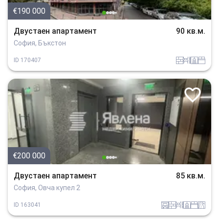
€190 000
Двустаен апартамент
90 кв.м.
София, Бъкстон
tuhla
obzavejdne_0
sanitarno_pomeshtenie
spalnia
ID
170407
€200 000
Двустаен апартамент
85 кв.м.
София, Овча купел 2
garaj
tuhla
obzavejdne_0
sanitarno_pomeshtenie
spalnia
v_blizost_do_asfaltiran_put
ID
163041