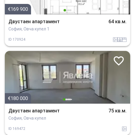
€169 900
Двустаен апартамент
64 кв.м.
София, Овча купел 1
tuhla
sanitarno_pomeshtenie
spalnia
ID
170924
€180 000
Двустаен апартамент
75 кв.м.
София, Овча купел
tuhla
ID
169472