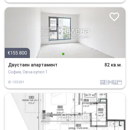
€155 800
Двустаен апартамент
82 кв.м.
София, Овча купел 1
garaj
tuhla
obzavejdne_0
sanitarno_pomeshtenie
spalnia
ID
155301