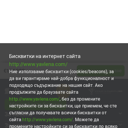
Бисквитки на интернет сайта
http://www.yavlena.com/
€184 000
Изпрати запитване
Ние използваме бисквитки (cookies/beacons), за
да ви гарантираме най-добра функционалност и
подходящо съдържание на нашия сайт. Ако
продължите да браузвате сайта
http://www.yavlena.com/
, без да промените
Абонирай се за бюлетин
настройките си за бисквитки, ще приемем, че сте
съгласни да получавате всички бисквитки от
За Явлена
сайта
http://www.yavlena.com/
. Можете да
За клиенти
промените настройките си за бисквитки по всяко