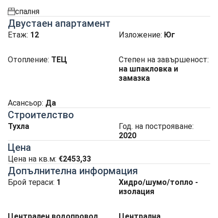
спалня
spalnia
Двустаен апартамент
Етаж:
12
Изложение
:
Юг
Отопление
:
ТЕЦ
Степен на завършеност
:
на шпакловка и
замазка
Асансьор
:
Да
Строителство
Тухла
Год. на построяване:
2020
Цена
Цена на кв.м:
€2453,33
Допълнителна информация
Брой тераси:
1
Хидро/шумо/топло -
изолация
Централен водопровод
Централна