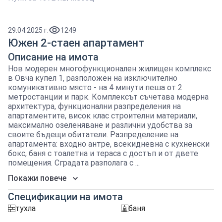
29.04.2025 г.
1249
Южен 2-стаен апартамент
Описание на имота
Нов модерен многофункционален жилищен комплекс
в Овча купел 1, разположен на изключително
комуникативно място - на 4 минути пеша от 2
метростанции и парк. Комплексът съчетава модерна
архитектура, функционални разпределения на
апартаментите, висок клас строителни материали,
максимално озеленяване и различни удобства за
своите бъдещи обитатели. Разпределение на
апартамента: входно антре, всекидневна с кухненски
бокс, баня с тоалетна и тераса с достъп и от двете
помещения. Сградата разполага с ...
Покажи повече
Спецификации на имота
тухла
баня
tuhla
sanitarno_pomeshtenie