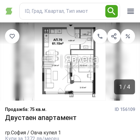
ID, Град, Квартал, Тип имот
1 / 4
Продажба
:
75 кв.м.
ID 156109
Двустаен апартамент
гр.
София
/ Овча купел 1
Купи за 1372 лв/месец