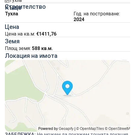
тухла
tuhla
Строителство
Къща
Тухла
Год. на построяване:
2024
Цена
Цена на кв.м:
€1411,76
Земя
Площ земя:
588
кв.м.
Локация на имота
ЗАБЕЛЕЖКА
:
Не можем да покажем точната локация