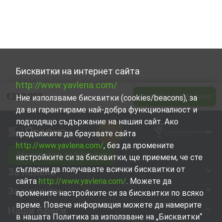
Бисквитки на интернет сайта
http://www.yavlena.com/
€312 000
Изпрати запитване
Ние използваме бисквитки (cookies/beacons), за
да ви гарантираме най-добра функционалност и
подходящо съдържание на нашия сайт. Ако
продължите да браузвате сайта
http://www.yavlena.com/
, без да промените
Абонирай се за бюлетин
настройките си за бисквитки, ще приемем, че сте
съгласни да получавате всички бисквитки от
За Явлена
сайта
http://www.yavlena.com/
. Можете да
За клиенти
промените настройките си за бисквитки по всяко
време. Повече информация можете да намерите
Наши офиси
в нашата Политика за използване на „Бисквитки“