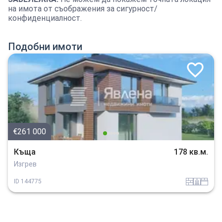
на имота от съображения за сигурност/
конфиденциалност.
Подобни имоти
€261 000
Къща
178 кв.м.
Изгрев
tuhla
sanitarno_pomeshtenie
spalnia
ID
144775