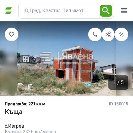
ID, Град, Квартал, Тип имот
1 / 5
Продажба
:
221 кв.м.
ID 150015
Къща
с.
Изгрев
Купи за 2326 лв/месец