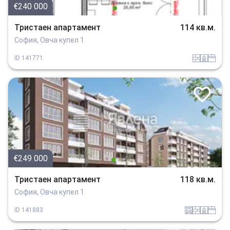
€240 000
Тристаен апартамент
114 кв.м.
София, Овча купел 1
tuhla
sanitarno_pomeshtenie
spalnia
ID
141771
€249 000
Тристаен апартамент
118 кв.м.
София, Овча купел 1
garaj
tuhla
sanitarno_pomeshtenie
spalnia
ID
141883