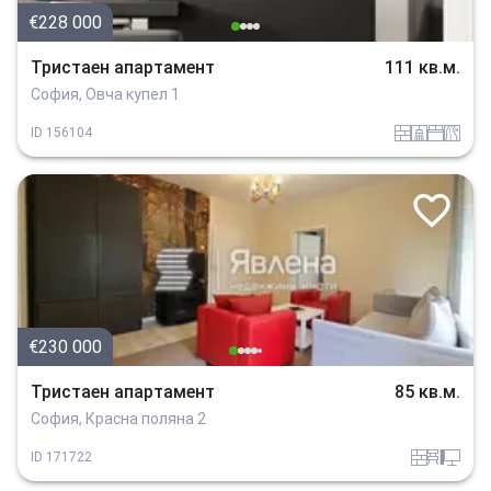
€228 000
Тристаен апартамент
111 кв.м.
София, Овча купел 1
tuhla
sanitarno_pomeshtenie
spalnia
v_blizost_do_asfaltiran_put
ID
156104
€230 000
Тристаен апартамент
85 кв.м.
София, Красна поляна 2
tuhla
obzavejdne_4
tehnika
ID
171722