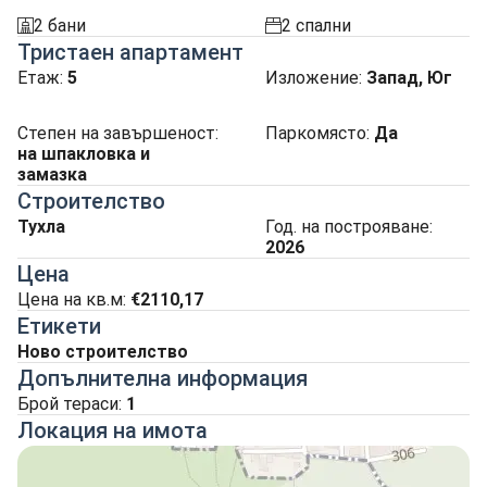
2 бани
2 спални
sanitarno_pomeshtenie
spalnia
Тристаен апартамент
Етаж:
5
Изложение
:
Запад, Юг
Степен на завършеност
:
Паркомясто
:
Да
на шпакловка и
замазка
Строителство
Тухла
Год. на построяване:
2026
Цена
Цена на кв.м:
€2110,17
Етикети
Ново строителство
Допълнителна информация
Брой тераси:
1
Локация на имота