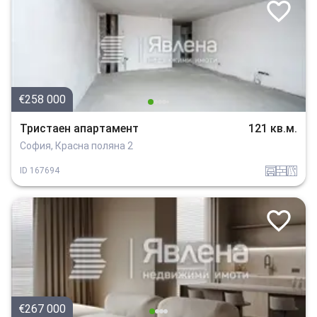
€258 000
Тристаен апартамент
121 кв.м.
София, Красна поляна 2
garaj
tuhla
v_blizost_do_asfaltiran_put
ID
167694
€267 000