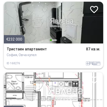
€232 000
Тристаен апартамент
87 кв.м.
София, Овча купел
panel
obzavejdne_2
sanitarno_pomeshtenie
spalnia
ID
168276