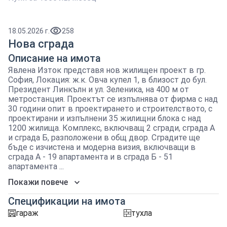
18.05.2026 г.
258
Нова сграда
Описание на имота
Явлена Изток представя нов жилищен проект в гр.
София, Локация: ж.к. Овча купел 1, в близост до бул.
Президент Линкълн и ул. Зеленика, на 400 м от
метростанция. Проектът се изпълнява от фирма с над
30 години опит в проектирането и строителството, с
проектирани и изпълнени 35 жилищни блока с над
1200 жилища. Комплекс, включващ 2 сгради, сграда А
и сграда Б, разположени в общ двор. Сградите ще
бъде с изчистена и модерна визия, включващи в
сграда А - 19 апартамента и в сграда Б - 51
апартамента ...
Покажи повече
Спецификации на имота
гараж
тухла
garaj
tuhla