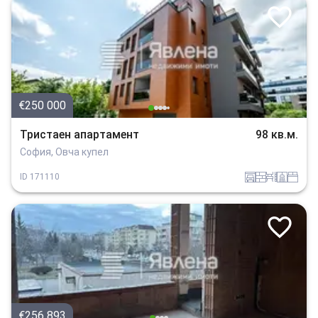
€250 000
Тристаен апартамент
98 кв.м.
София, Овча купел
garaj
tuhla
obzavejdne_0
sanitarno_pomeshtenie
spalnia
ID
171110
€256 893