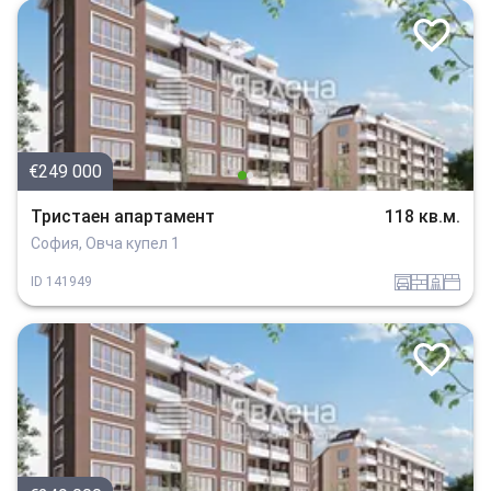
€249 000
Тристаен апартамент
118 кв.м.
София, Овча купел 1
garaj
tuhla
sanitarno_pomeshtenie
spalnia
ID
141949