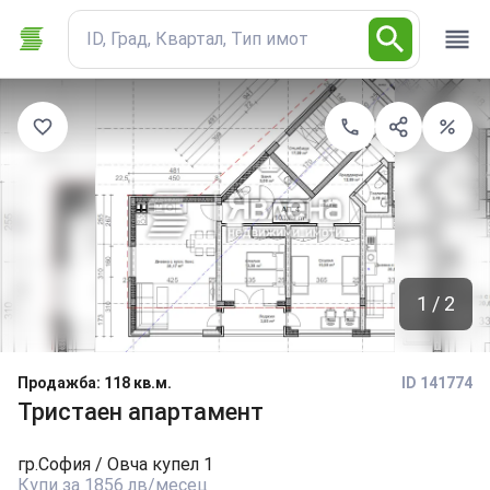
ID, Град, Квартал, Тип имот
1 / 2
Продажба
:
118 кв.м.
ID 141774
Тристаен апартамент
гр.
София
/ Овча купел 1
Купи за 1856 лв/месец