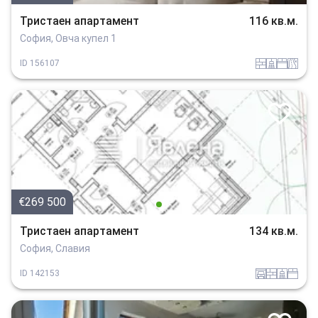
Тристаен апартамент
116 кв.м.
София, Овча купел 1
tuhla
sanitarno_pomeshtenie
spalnia
v_blizost_do_asfaltiran_put
ID
156107
€269 500
Тристаен апартамент
134 кв.м.
София, Славия
garaj
tuhla
sanitarno_pomeshtenie
spalnia
ID
142153