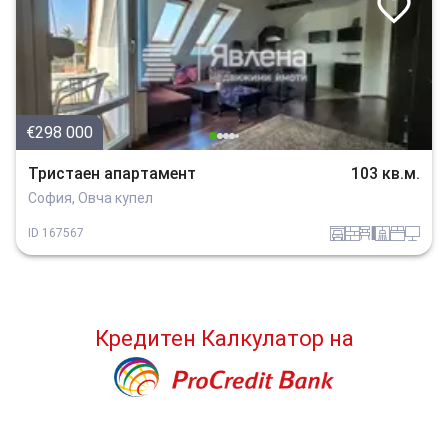
€298 000
Тристаен апартамент
103 кв.м.
София, Овча купел
garaj
tuhla
obzavejdne_4
sanitarno_pomeshtenie
spalnia
tehnika
ID
167567
Кредитен Калкулатор
на